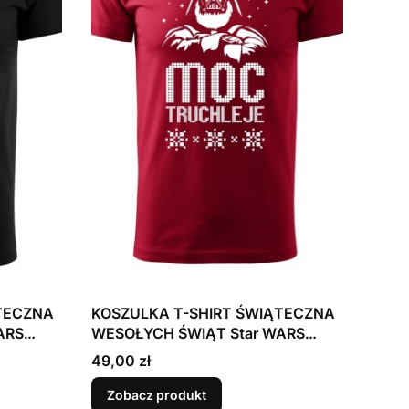
TECZNA
KOSZULKA T-SHIRT ŚWIĄTECZNA
ARS
WESOŁYCH ŚWIĄT Star WARS
Gwiezdne Wojny Mikołaj
Cena
49,00 zł
Zobacz produkt