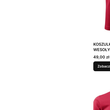
KOSZUL
WESOŁYC
Mikołaj
Cena
49,00 zł
Zobacz