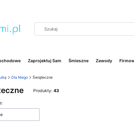
ochodowe
Zaprojektuj Sam
Śmieszne
Zawody
Firmo
ulkę
Dla Niego
Świąteczne
teczne
Produkty:
43
 produktów
e:
ne