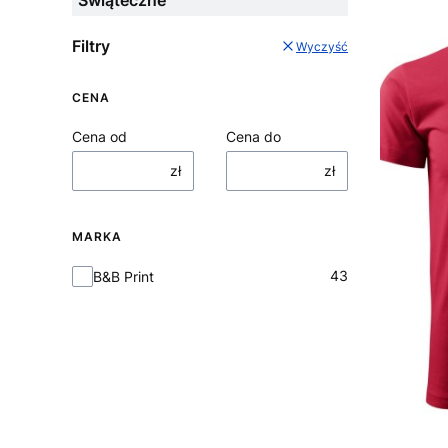
Filtry
Wyczyść
CENA
Cena od
Cena do
zł
zł
MARKA
Marka
43
B&B Print