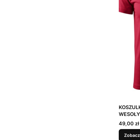
KOSZUL
WESOŁY
Gwiezdne
Cena
49,00 zł
Zobacz