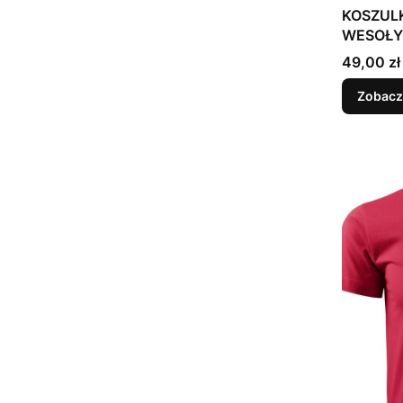
KOSZUL
WESOŁYC
Mikołaj
Cena
49,00 zł
Zobacz