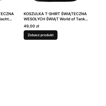
TECZNA
KOSZULKA T-SHIRT ŚWIĄTECZNA
Nacht
WESOŁYCH ŚWIĄT World of Tanks
Mikołaj
Cena
49,00 zł
Zobacz produkt