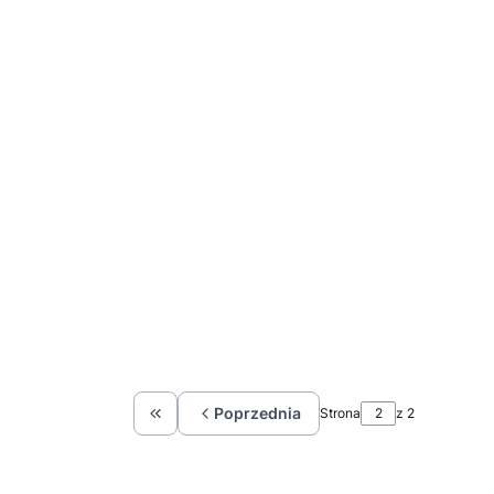
Poprzednia
Strona
z 2
Wróć do pierwszej strony z produktami