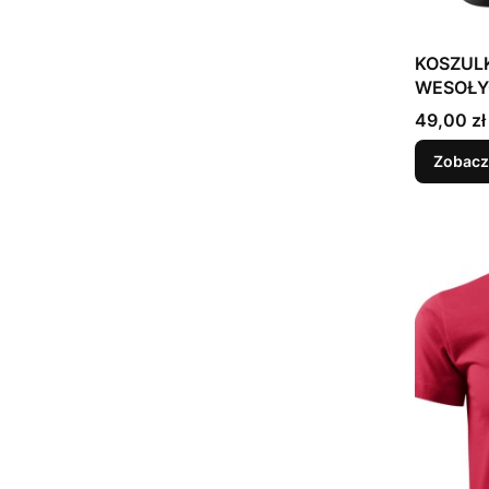
KOSZUL
WESOŁYC
Mikołaj
Cena
49,00 zł
Zobacz