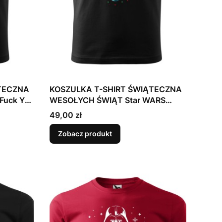
TECZNA
KOSZULKA T-SHIRT ŚWIĄTECZNA
Fuck You
WESOŁYCH ŚWIĄT Star WARS
Gwiezdne Wojny Mikołaj
Cena
49,00 zł
Zobacz produkt