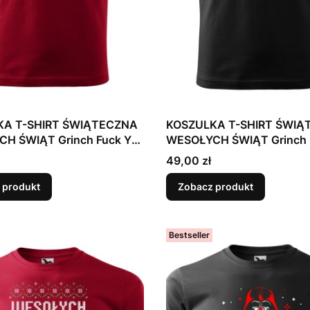
KA T-SHIRT ŚWIĄTECZNA
KOSZULKA T-SHIRT ŚWIĄ
H ŚWIĄT Grinch Fuck You
WESOŁYCH ŚWIĄT Grinch 
Mikołaj
Cena
49,00 zł
 produkt
Zobacz produkt
Bestseller