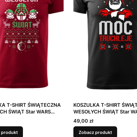
KA T-SHIRT ŚWIĄTECZNA
KOSZULKA T-SHIRT ŚWIĄ
CH ŚWIĄT Star WARS
WESOŁYCH ŚWIĄT Star W
 Wojny Mikołaj
Gwiezdne Wojny Mikołaj
Cena
49,00 zł
 produkt
Zobacz produkt