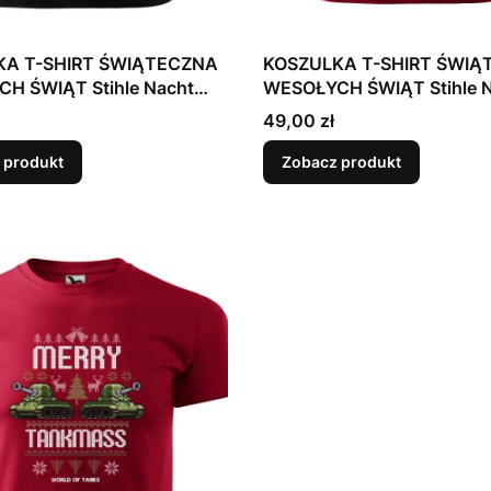
KA T-SHIRT ŚWIĄTECZNA
KOSZULKA T-SHIRT ŚWIĄ
H ŚWIĄT Stihle Nacht
WESOŁYCH ŚWIĄT Stihle 
Mikołaj
Cena
49,00 zł
 produkt
Zobacz produkt