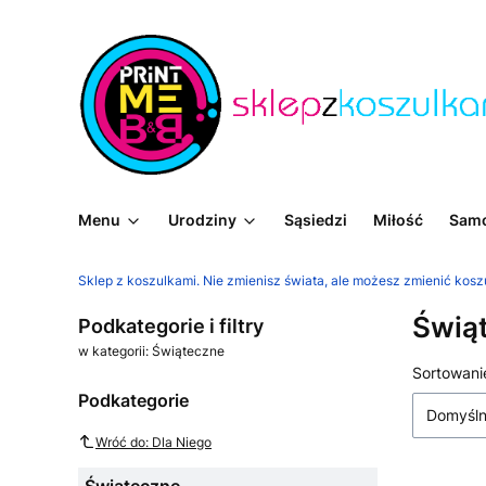
Menu
Urodziny
Sąsiedzi
Miłość
Sam
Sklep z koszulkami. Nie zmienisz świata, ale możesz zmienić kosz
Świą
Podkategorie i filtry
w kategorii: Świąteczne
Lista
Sortowani
Podkategorie
Domyśl
Wróć do: Dla Niego
Świąteczne