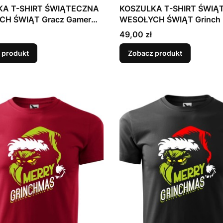
KA T-SHIRT ŚWIĄTECZNA
KOSZULKA T-SHIRT ŚWIĄ
H ŚWIĄT Gracz Gamer
WESOŁYCH ŚWIĄT Grinch 
Cena
49,00 zł
 produkt
Zobacz produkt