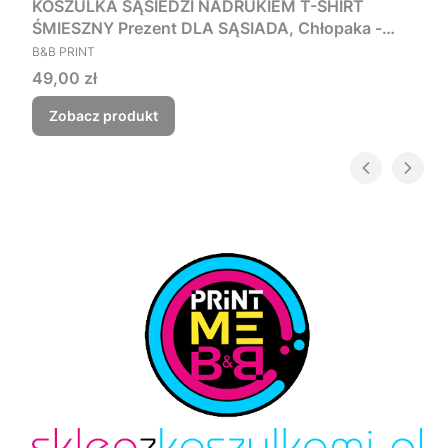
KOSZULKA SĄSIEDZI NADRUKIEM T-SHIRT
ŚMIESZNY Prezent DLA SĄSIADA, Chłopaka -
PRODUCENT
Czego myśmy nie zjebali
B&B PRINT
Cena
49,00 zł
Zobacz produkt