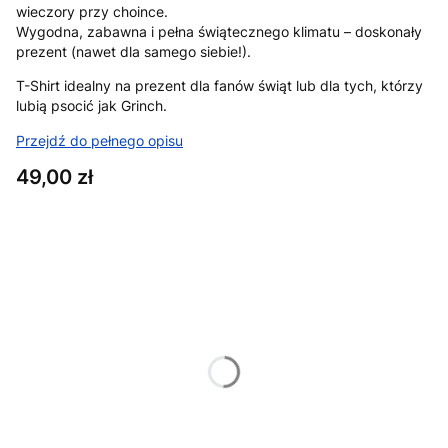
wieczory przy choince.
Wygodna, zabawna i pełna świątecznego klimatu – doskonały
prezent (nawet dla samego siebie!).
T-Shirt idealny na prezent dla fanów świąt lub dla tych, którzy
lubią psocić jak Grinch.
Przejdź do pełnego opisu
Cena
49,00 zł
Wybierz wariant produktu:
Poszczególne warianty mogą różnić się ceną
*
Rozmiar
XS
S
M