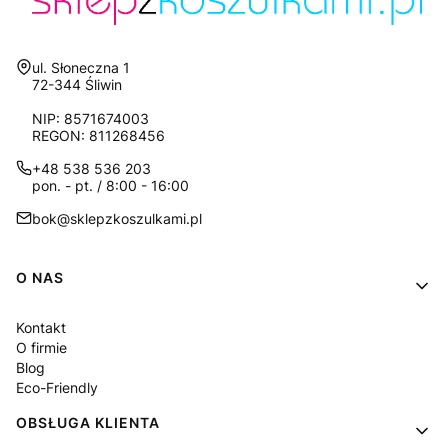
Adres:
ul. Słoneczna 1
72-344 Śliwin
NIP: 8571674003
REGON: 811268456
+48 538 536 203
pon. - pt. / 8:00 - 16:00
bok@sklepzkoszulkami.pl
Linki w stopce
O NAS
Kontakt
O firmie
Blog
Eco-Friendly
OBSŁUGA KLIENTA