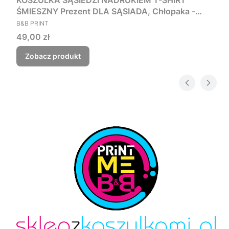
KOSZULKA SĄSIEDZI NADRUKIEM T-SHIRT
ŚMIESZNY Prezent DLA SĄSIADA, Chłopaka -
PRODUCENT
Czego myśmy nie zjebali
B&B PRINT
Cena
49,00 zł
Zobacz produkt