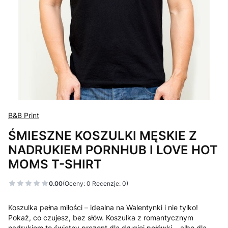
B&B Print
ŚMIESZNE KOSZULKI MĘSKIE Z
NADRUKIEM PORNHUB I LOVE HOT
MOMS T-SHIRT
0.00
(Oceny: 0 Recenzje: 0)
Koszulka pełna miłości – idealna na Walentynki i nie tylko!
Pokaż, co czujesz, bez słów. Koszulka z romantycznym
nadrukiem to świetny prezent dla drugiej połówki… albo dla