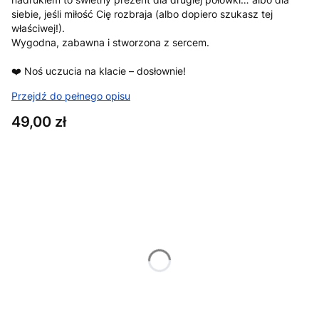
siebie, jeśli miłość Cię rozbraja (albo dopiero szukasz tej
właściwej!).
Wygodna, zabawna i stworzona z sercem.
❤️ Noś uczucia na klacie – dosłownie!
Przejdź do pełnego opisu
Cena
49,00 zł
Wybierz wariant produktu:
Poszczególne warianty mogą różnić się ceną
*
Rozmiar
XS
S
M
L