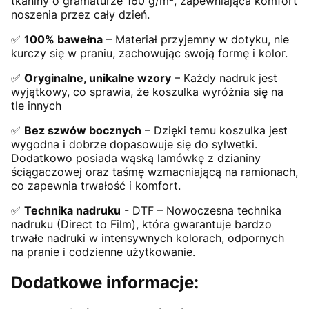
tkaniny o gramaturze 160 g/m², zapewniająca komfort
noszenia przez cały dzień.
✅
100% bawełna
– Materiał przyjemny w dotyku, nie
kurczy się w praniu, zachowując swoją formę i kolor.
✅
Oryginalne, unikalne wzory
– Każdy nadruk jest
wyjątkowy, co sprawia, że koszulka wyróżnia się na
tle innych
✅
Bez szwów bocznych
– Dzięki temu koszulka jest
wygodna i dobrze dopasowuje się do sylwetki.
Dodatkowo posiada wąską lamówkę z dzianiny
ściągaczowej oraz taśmę wzmacniającą na ramionach,
co zapewnia trwałość i komfort.
✅
Technika nadruku
- DTF – Nowoczesna technika
nadruku (Direct to Film), która gwarantuje bardzo
trwałe nadruki w intensywnych kolorach, odpornych
na pranie i codzienne użytkowanie.
Dodatkowe informacje: