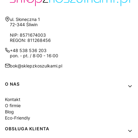
Adres:
ul. Słoneczna 1
72-344 Śliwin
NIP: 8571674003
REGON: 811268456
+48 538 536 203
pon. - pt. / 8:00 - 16:00
bok@sklepzkoszulkami.pl
Linki w stopce
O NAS
Kontakt
O firmie
Blog
Eco-Friendly
OBSŁUGA KLIENTA