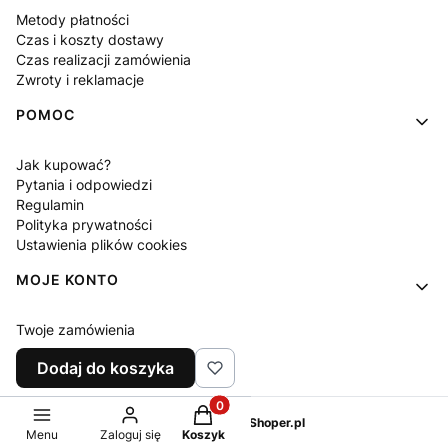
Metody płatności
Czas i koszty dostawy
Czas realizacji zamówienia
Zwroty i reklamacje
POMOC
Jak kupować?
Pytania i odpowiedzi
Regulamin
Polityka prywatności
Ustawienia plików cookies
MOJE KONTO
Twoje zamówienia
Ustawienia konta
Dodaj do koszyka
Ulubione
Produkty w koszyku: 0. Zobacz sz
Sklep internetowy
Shoper.pl
Menu
Zaloguj się
Koszyk