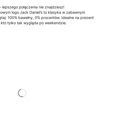
– lepszego połączenia nie znajdziesz!
ltowym logo Jack Daniel’s to klasyka w zabawnym
ętaj: 100% bawełny, 0% procentów. Idealne na prezent
, kto tylko tak wygląda po weekendzie.
żnić się ceną