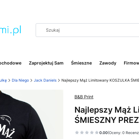
ochodowe
Zaprojektuj Sam
Śmieszne
Zawody
Firmo
ulkę
Dla Niego
Jack Daniels
Najlepszy Mąż Limitowany KOSZULKA ŚMI
B&B Print
Najlepszy Mąż 
ŚMIESZNY PREZE
0.00
(Oceny: 0 Recenzj