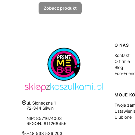
Zobacz produkt
Linki
O NAS
Kontakt
O firmie
Blog
Eco-Frien
MOJE K
Adres:
ul. Słoneczna 1
Twoje zam
72-344 Śliwin
Ustawieni
Ulubione
NIP: 8571674003
REGON: 811268456
+48 538 536 203