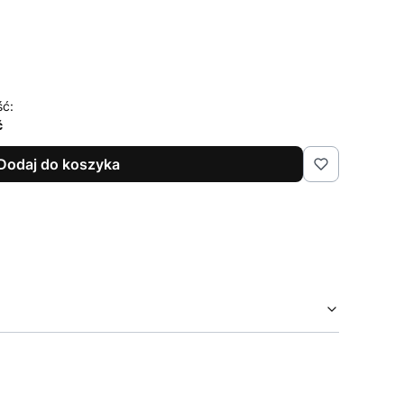
ść:
ć
Dodaj do koszyka