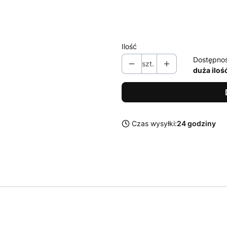
XL
XXL
Ilość
Dostępno
szt.
duża iloś
Czas wysyłki:
24 godziny