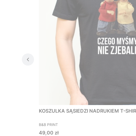
KOSZULKA SĄSIEDZI NADRUKIEM T-SHIRT 
PRODUCENT
B&B PRINT
Cena
49,00 zł