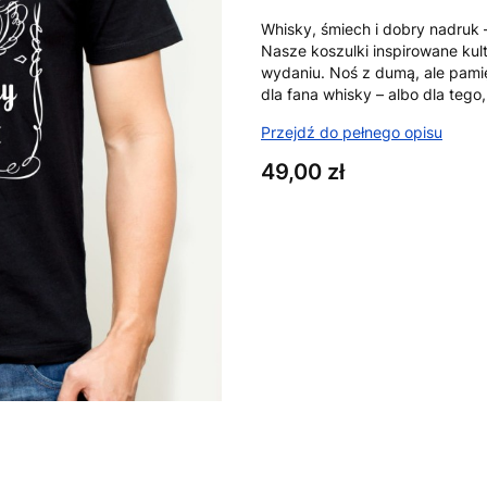
Whisky, śmiech i dobry nadruk 
Nasze koszulki inspirowane ku
wydaniu. Noś z dumą, ale pami
dla fana whisky – albo dla tego
Przejdź do pełnego opisu
Cena
49,00 zł
Wybierz wariant produktu:
Poszczególne warianty mogą ró
*
Rozmiar
XS
S
M
L