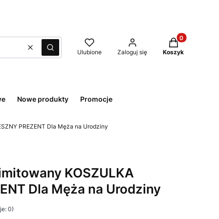
Produkty w kos
Wyczyść
Szukaj
Ulubione
Zaloguj się
Koszyk
we
Nowe produkty
Promocje
ESZNY PREZENT Dla Męża na Urodziny
Limitowany KOSZULKA
NT Dla Męża na Urodziny
e: 0)