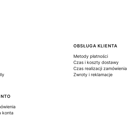
 w stopce
OBSŁUGA KLIENTA
Metody płatności
Czas i koszty dostawy
Czas realizacji zamówienia
dly
Zwroty i reklamacje
ONTO
ówienia
a konta