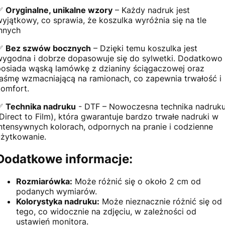
✅
Oryginalne, unikalne wzory
– Każdy nadruk jest
wyjątkowy, co sprawia, że koszulka wyróżnia się na tle
innych
✅
Bez szwów bocznych
– Dzięki temu koszulka jest
wygodna i dobrze dopasowuje się do sylwetki. Dodatkowo
posiada wąską lamówkę z dzianiny ściągaczowej oraz
taśmę wzmacniającą na ramionach, co zapewnia trwałość i
komfort.
✅
Technika nadruku
- DTF – Nowoczesna technika nadruk
(Direct to Film), która gwarantuje bardzo trwałe nadruki w
intensywnych kolorach, odpornych na pranie i codzienne
użytkowanie.
Dodatkowe informacje:
Rozmiarówka:
Może różnić się o około 2 cm od
podanych wymiarów.
Kolorystyka nadruku:
Może nieznacznie różnić się od
tego, co widocznie na zdjęciu, w zależności od
ustawień monitora.