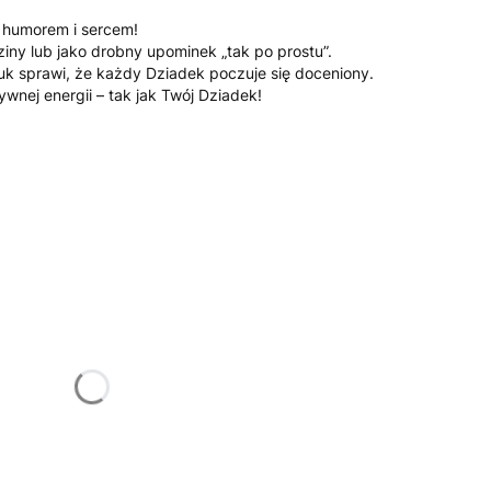
z humorem i sercem!
ziny lub jako drobny upominek „tak po prostu”.
k sprawi, że każdy Dziadek poczuje się doceniony.
wnej energii – tak jak Twój Dziadek!
żnić się ceną