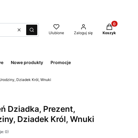
Produkty w kos
Wyczyść
Szukaj
Ulubione
Zaloguj się
Koszyk
we
Nowe produkty
Promocje
Urodziny, Dziadek Król, Wnuki
ń Dziadka, Prezent,
iny, Dziadek Król, Wnuki
e: 0)