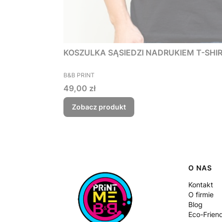
KOSZULKA SĄSIEDZI NADRUKIEM T-SHIRT 
PRODUCENT
B&B PRINT
Cena
49,00 zł
Zobacz produkt
Linki
O NAS
Kontakt
O firmie
Blog
Eco-Frien