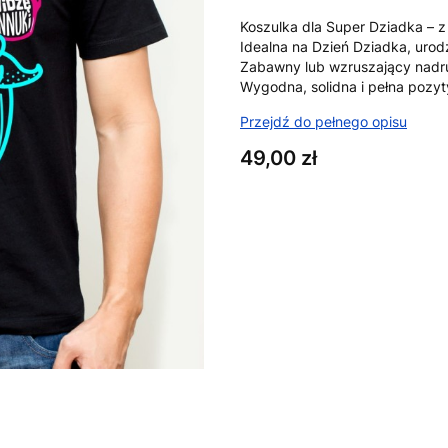
Koszulka dla Super Dziadka – 
Idealna na Dzień Dziadka, urod
Zabawny lub wzruszający nadru
Wygodna, solidna i pełna pozyty
Przejdź do pełnego opisu
Cena
49,00 zł
Wybierz wariant produktu:
Poszczególne warianty mogą ró
*
Rozmiar
XS
S
M
L