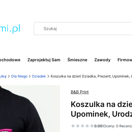
ochodowe
Zaprojektuj Sam
Śmieszne
Zawody
Firmo
ulkę
Dla Niego
Dziadek
Koszulka na dzień Dziadka, Prezent, Upominek, 
B&B Print
Koszulka na dzie
Upominek, Urodz
0.00
(Oceny: 0 Recenzj