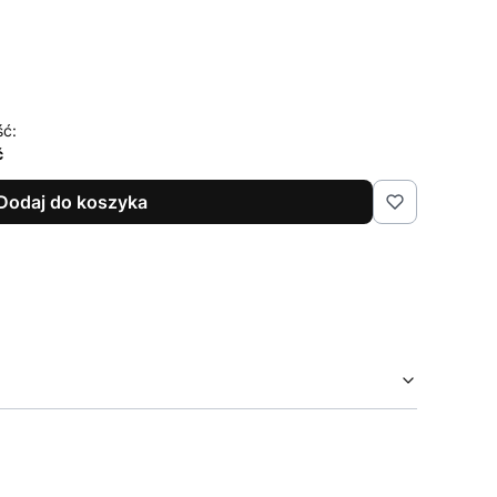
ść:
ć
Dodaj do koszyka