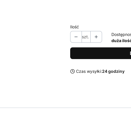
XL
XXL
Ilość
Dostępno
szt.
duża iloś
Czas wysyłki:
24 godziny