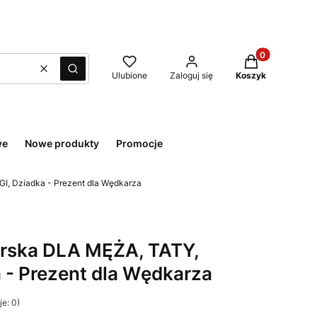
Produkty w kos
Wyczyść
Szukaj
Ulubione
Zaloguj się
Koszyk
we
Nowe produkty
Promocje
, Dziadka - Prezent dla Wędkarza
rska DLA MĘŻA, TATY,
 - Prezent dla Wędkarza
e: 0)