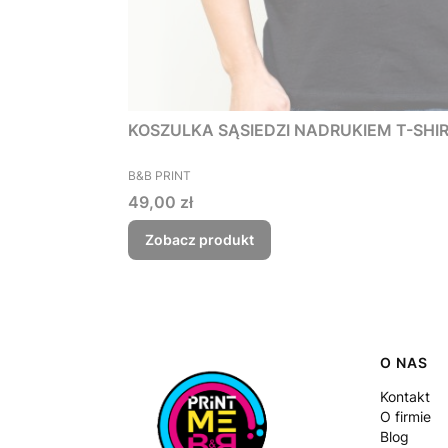
KOSZULKA SĄSIEDZI NADRUKIEM T-SHIRT 
PRODUCENT
B&B PRINT
Cena
49,00 zł
Zobacz produkt
Linki
O NAS
Kontakt
O firmie
Blog