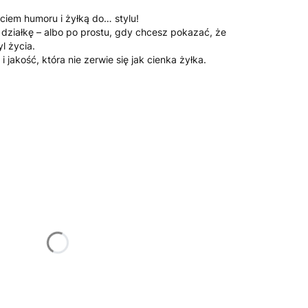
ciem humoru i żyłką do… stylu!
a działkę – albo po prostu, gdy chcesz pokazać, że
yl życia.
jakość, która nie zerwie się jak cienka żyłka.
żnić się ceną