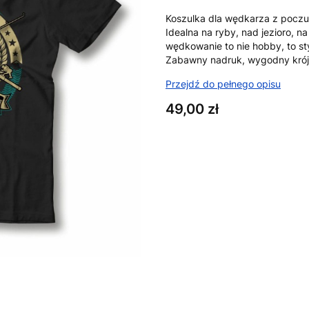
Koszulka dla wędkarza z poczu
Idealna na ryby, nad jezioro, n
wędkowanie to nie hobby, to st
Zabawny nadruk, wygodny krój i 
Przejdź do pełnego opisu
Cena
49,00 zł
Wybierz wariant produktu:
Poszczególne warianty mogą ró
*
Rozmiar
XS
S
M
L