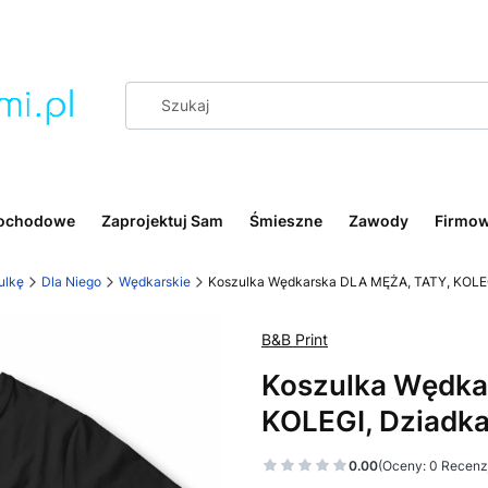
ochodowe
Zaprojektuj Sam
Śmieszne
Zawody
Firmo
ulkę
Dla Niego
Wędkarskie
Koszulka Wędkarska DLA MĘŻA, TATY, KOLEGI
B&B Print
Koszulka Wędka
KOLEGI, Dziadka
0.00
(Oceny: 0 Recenzj