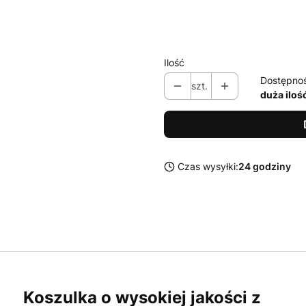
XL
XXL
Ilość
Dostępno
szt.
duża iloś
Czas wysyłki:
24 godziny
Koszulka o wysokiej jakości z