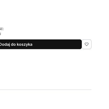
ść:
ć
Dodaj do koszyka