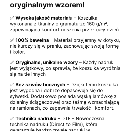
oryginalnym wzorem!
✅
Wysoka jakość materiału
– Koszulka
wykonana z tkaniny o gramaturze 160 g/m²,
zapewniająca komfort noszenia przez cały dzień.
✅
100% bawełna
– Materiał przyjemny w dotyku,
nie kurczy się w praniu, zachowując swoją formę
i kolor.
✅
Oryginalne, unikalne wzory
– Każdy nadruk
jest wyjątkowy, co sprawia, że koszulka wyróżnia
się na tle innych
✅
Bez szwów bocznych
– Dzięki temu koszulka
jest wygodna i dobrze dopasowuje się do
sylwetki. Dodatkowo posiada wąską lamówkę z
dzianiny ściągaczowej oraz taśmę wzmacniającą
na ramionach, co zapewnia trwałość i komfort.
✅
Technika nadruku
- DTF – Nowoczesna
technika nadruku (Direct to Film), która
gwarantuje bardzo trwałe nadruki w