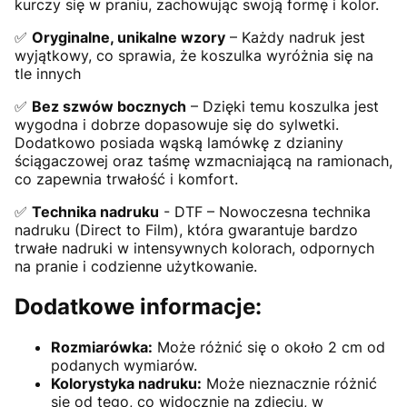
kurczy się w praniu, zachowując swoją formę i kolor.
✅
Oryginalne, unikalne wzory
– Każdy nadruk jest
wyjątkowy, co sprawia, że koszulka wyróżnia się na
tle innych
✅
Bez szwów bocznych
– Dzięki temu koszulka jest
wygodna i dobrze dopasowuje się do sylwetki.
Dodatkowo posiada wąską lamówkę z dzianiny
ściągaczowej oraz taśmę wzmacniającą na ramionach,
co zapewnia trwałość i komfort.
✅
Technika nadruku
- DTF – Nowoczesna technika
nadruku (Direct to Film), która gwarantuje bardzo
trwałe nadruki w intensywnych kolorach, odpornych
na pranie i codzienne użytkowanie.
Dodatkowe informacje:
Rozmiarówka:
Może różnić się o około 2 cm od
podanych wymiarów.
Kolorystyka nadruku:
Może nieznacznie różnić
się od tego, co widocznie na zdjęciu, w