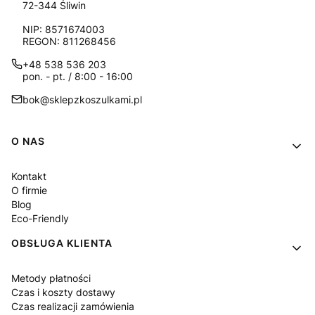
72-344 Śliwin
NIP: 8571674003
REGON: 811268456
+48 538 536 203
pon. - pt. / 8:00 - 16:00
bok@sklepzkoszulkami.pl
Linki w stopce
O NAS
Kontakt
O firmie
Blog
Eco-Friendly
OBSŁUGA KLIENTA
Metody płatności
Czas i koszty dostawy
Czas realizacji zamówienia