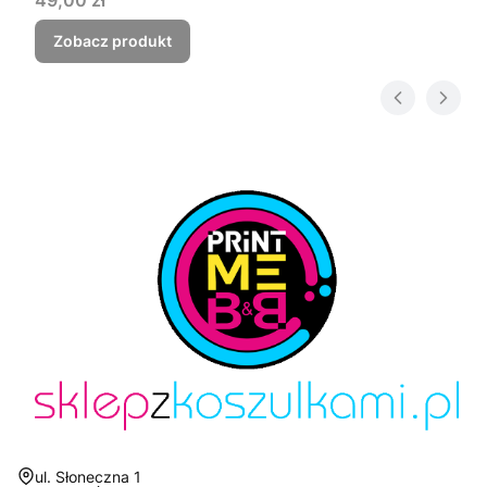
49,00 zł
Zobacz produkt
Adres:
ul. Słoneczna 1