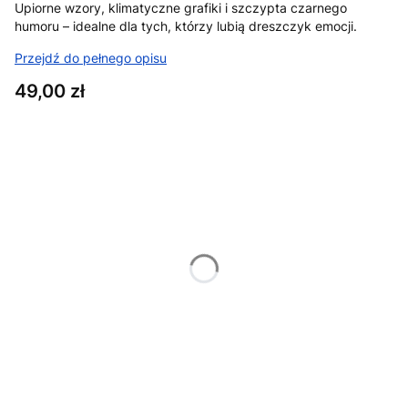
Upiorne wzory, klimatyczne grafiki i szczypta czarnego
humoru – idealne dla tych, którzy lubią dreszczyk emocji.
Przejdź do pełnego opisu
Cena
49,00 zł
Wybierz wariant produktu:
Poszczególne warianty mogą różnić się ceną
*
Rozmiar
XS
S
M
L
XL
XXL