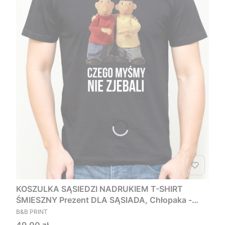
KOSZULKA SĄSIEDZI NADRUKIEM T-SHIRT
ŚMIESZNY Prezent DLA SĄSIADA, Chłopaka -
PRODUCENT
Czego myśmy nie zjebali
B&B PRINT
Cena