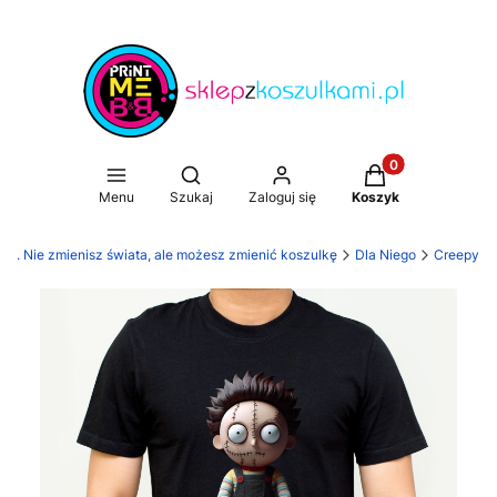
Produkty w koszy
Otwórz wyszukiwarkę
Menu
Szukaj
Zaloguj się
Koszyk
mi. Nie zmienisz świata, ale możesz zmienić koszulkę
Dla Niego
Creepy