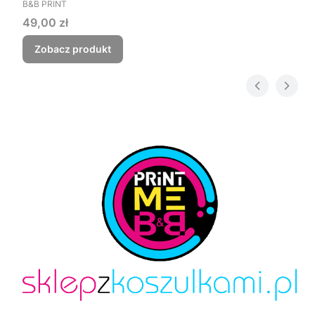
PRODUCENT
Czego myśmy nie zjebali
B&B PRINT
Cena
49,00 zł
Zobacz produkt