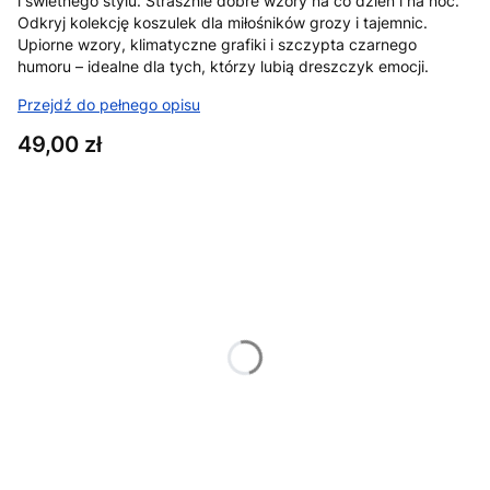
i świetnego stylu. Strasznie dobre wzory na co dzień i na noc.
Odkryj kolekcję koszulek dla miłośników grozy i tajemnic.
Upiorne wzory, klimatyczne grafiki i szczypta czarnego
humoru – idealne dla tych, którzy lubią dreszczyk emocji.
Przejdź do pełnego opisu
Cena
49,00 zł
Wybierz wariant produktu:
Poszczególne warianty mogą różnić się ceną
*
Rozmiar
XS
S
M
L
XL