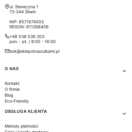
Adres:
ul. Słoneczna 1
72-344 Śliwin
NIP: 8571674003
REGON: 811268456
+48 538 536 203
pon. - pt. / 8:00 - 16:00
bok@sklepzkoszulkami.pl
Linki w stopce
O NAS
Kontakt
O firmie
Blog
Eco-Friendly
OBSŁUGA KLIENTA
Metody płatności
Czas i koszty dostawy