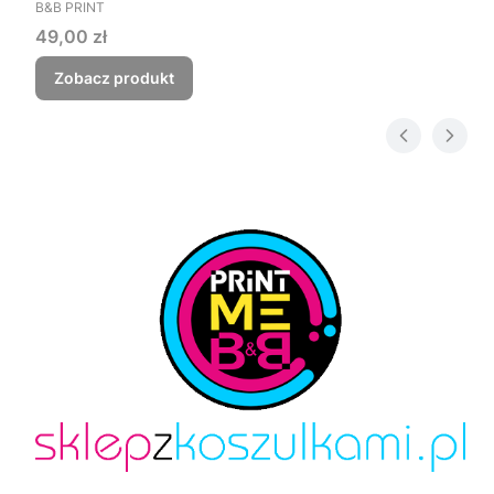
PRODUCENT
Czego myśmy nie zjebali
B&B PRINT
Cena
49,00 zł
Zobacz produkt