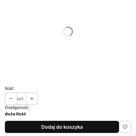
*
Rozmiar
XS
S
M
L
XL
XXL
Ilość
szt.
Dostępność:
duża ilość
Dodaj do koszyka