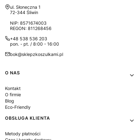
Adres:
ul. Słoneczna 1
72-344 Śliwin
NIP: 8571674003
REGON: 811268456
+48 538 536 203
pon. - pt. / 8:00 - 16:00
bok@sklepzkoszulkami.pl
Linki w stopce
O NAS
Kontakt
O firmie
Blog
Eco-Friendly
OBSŁUGA KLIENTA
Metody płatności
Czas i koszty dostawy