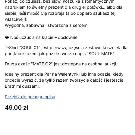
Pokaż, co czujesz, bez słów. Koszulka z romantycznym
nadrukiem to świetny prezent dla drugiej połówki… albo dla
siebie, jeśli miłość Cię rozbraja (albo dopiero szukasz tej
właściwej!).
Wygodna, zabawna i stworzona z sercem.
❤️ Noś uczucia na klacie – dosłownie!
T-Shirt "SOUL 01" jest pierwszą częścią zestawu koszulek dla
par ,które razem jak puzzle tworzą napis "SOUL MATE"
Druga cześć "MATE O2" jest dostępna na osobnej aukcji.
Idealny prezent dla Par na Walentynki lub inne okazje, kiedy
chcecie wyrazić, że tylko razem tworzycie całość i jesteście
Bratnimi duszami.
Przejdź do pełnego opisu
Cena
49,00 zł
Wybierz wariant produktu:
Poszczególne warianty mogą różnić się ceną