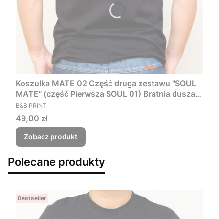
Koszulka MATE 02 Część druga zestawu "SOUL
MATE" (część Pierwsza SOUL 01) Bratnia dusza
PRODUCENT
Prezent na walentynki dla Par
B&B PRINT
Cena
49,00 zł
Zobacz produkt
Polecane produkty
Bestseller