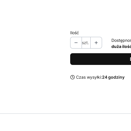
L
XL
XXL
Ilość
Dostępno
szt.
duża iloś
Czas wysyłki:
24 godziny