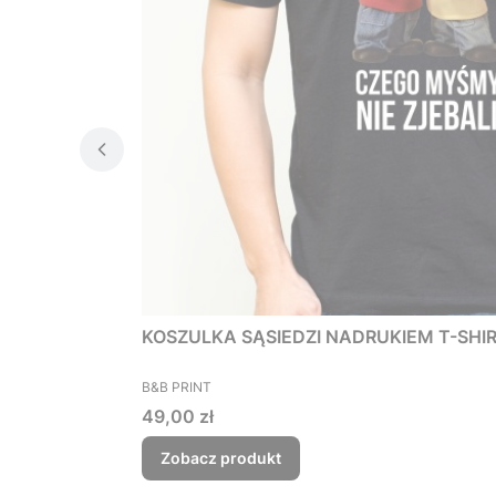
KOSZULKA SĄSIEDZI NADRUKIEM T-SHIRT 
PRODUCENT
B&B PRINT
Cena
49,00 zł
Zobacz produkt