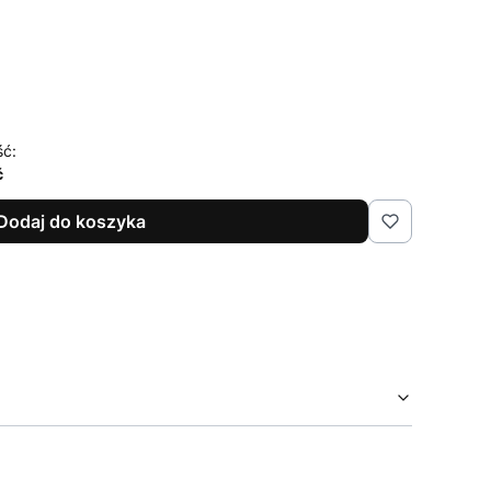
ść:
ć
Dodaj do koszyka