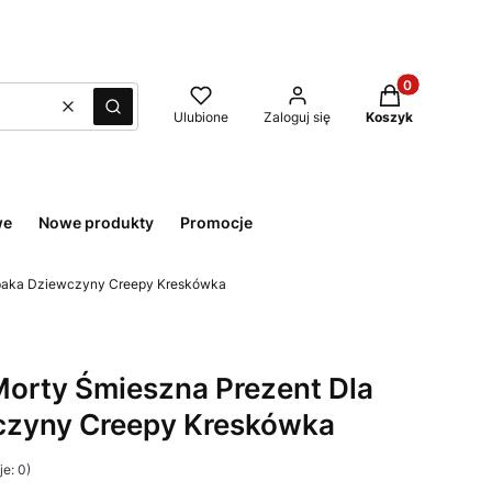
Produkty w kos
Wyczyść
Szukaj
Ulubione
Zaloguj się
Koszyk
we
Nowe produkty
Promocje
łopaka Dziewczyny Creepy Kreskówka
 Morty Śmieszna Prezent Dla
czyny Creepy Kreskówka
e: 0)