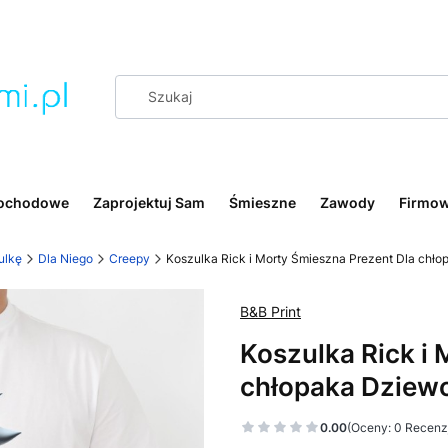
ochodowe
Zaprojektuj Sam
Śmieszne
Zawody
Firmo
ulkę
Dla Niego
Creepy
Koszulka Rick i Morty Śmieszna Prezent Dla ch
B&B Print
Koszulka Rick i
chłopaka Dziew
0.00
(Oceny: 0 Recenzj