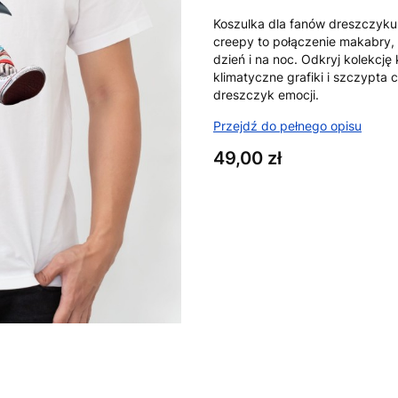
Koszulka dla fanów dreszczyku i
creepy to połączenie makabry, i
dzień i na noc. Odkryj kolekcję
klimatyczne grafiki i szczypta 
dreszczyk emocji.
Przejdź do pełnego opisu
Cena
49,00 zł
Wybierz wariant produktu:
Poszczególne warianty mogą ró
*
Rozmiar
XS
S
M