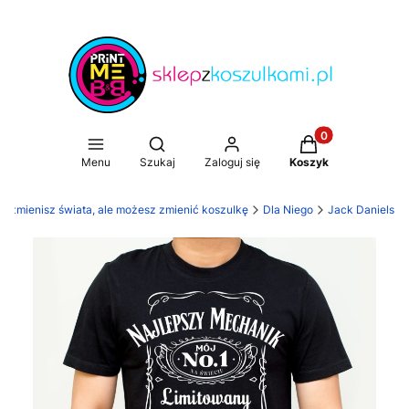
Produkty w koszy
Otwórz wyszukiwarkę
Menu
Szukaj
Zaloguj się
Koszyk
ie zmienisz świata, ale możesz zmienić koszulkę
Dla Niego
Jack Daniels