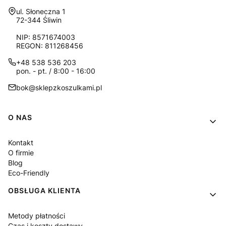
Adres:
ul. Słoneczna 1
72-344 Śliwin
NIP: 8571674003
REGON: 811268456
+48 538 536 203
pon. - pt. / 8:00 - 16:00
bok@sklepzkoszulkami.pl
Linki w stopce
O NAS
Kontakt
O firmie
Blog
Eco-Friendly
OBSŁUGA KLIENTA
Metody płatności
Czas i koszty dostawy