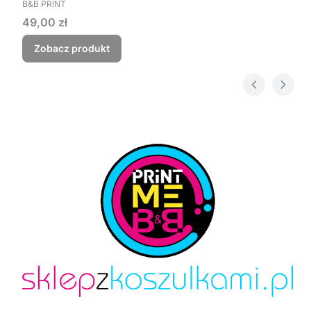
PRODUCENT
Czego myśmy nie zjebali
B&B PRINT
Cena
49,00 zł
Zobacz produkt