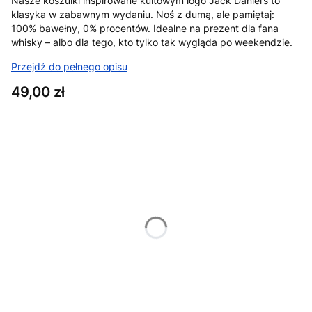
Nasze koszulki inspirowane kultowym logo Jack Daniel’s to
klasyka w zabawnym wydaniu. Noś z dumą, ale pamiętaj:
100% bawełny, 0% procentów. Idealne na prezent dla fana
whisky – albo dla tego, kto tylko tak wygląda po weekendzie.
Przejdź do pełnego opisu
Cena
49,00 zł
Wybierz wariant produktu:
Poszczególne warianty mogą różnić się ceną
*
Rozmiar
XS
S
M
L
XL