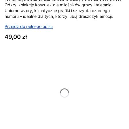
Odkryj kolekcję koszulek dla miłośników grozy i tajemnic.
Upiorne wzory, klimatyczne grafiki i szczypta czarnego
humoru – idealne dla tych, którzy lubią dreszczyk emocji.
Przejdź do pełnego opisu
Cena
49,00 zł
Wybierz wariant produktu:
Poszczególne warianty mogą różnić się ceną
*
Rozmiar
XS
S
M
L
XL