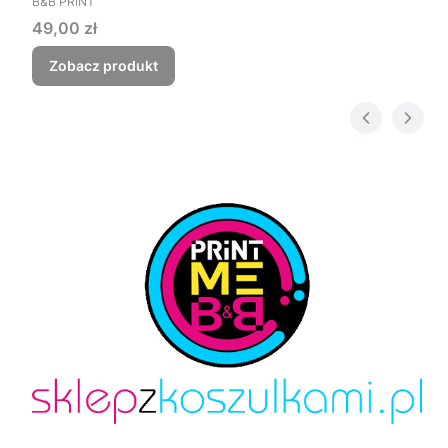
Czego myśmy nie zjebali
B&B PRINT
Cena
49,00 zł
Zobacz produkt