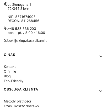
Adres:
ul. Słoneczna 1
72-344 Śliwin
NIP: 8571674003
REGON: 811268456
+48 538 536 203
pon. - pt. / 8:00 - 16:00
bok@sklepzkoszulkami.pl
Linki w stopce
O NAS
Kontakt
O firmie
Blog
Eco-Friendly
OBSŁUGA KLIENTA
Metody płatności
Czas i koszty dostawy