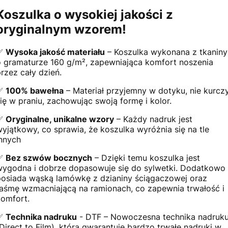
Koszulka o wysokiej jakości z
oryginalnym wzorem!
✅
Wysoka jakość materiału
– Koszulka wykonana z tkaniny
o gramaturze 160 g/m², zapewniająca komfort noszenia
przez cały dzień.
✅
100% bawełna
– Materiał przyjemny w dotyku, nie kurcz
się w praniu, zachowując swoją formę i kolor.
✅
Oryginalne, unikalne wzory
– Każdy nadruk jest
wyjątkowy, co sprawia, że koszulka wyróżnia się na tle
innych
✅
Bez szwów bocznych
– Dzięki temu koszulka jest
wygodna i dobrze dopasowuje się do sylwetki. Dodatkowo
posiada wąską lamówkę z dzianiny ściągaczowej oraz
taśmę wzmacniającą na ramionach, co zapewnia trwałość i
komfort.
✅
Technika nadruku
- DTF – Nowoczesna technika nadruk
(Direct to Film), która gwarantuje bardzo trwałe nadruki w