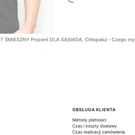
ŚMIESZNY Prezent DLA SĄSIADA, Chłopaka - Czego myśm
 w stopce
OBSŁUGA KLIENTA
Metody płatności
Czas i koszty dostawy
Czas realizacji zamówienia