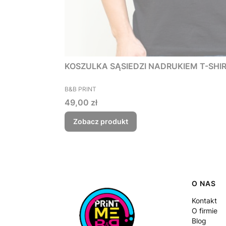
KOSZULKA SĄSIEDZI NADRUKIEM T-SHIRT 
PRODUCENT
B&B PRINT
Cena
49,00 zł
Zobacz produkt
Linki
O NAS
Kontakt
O firmie
Blog