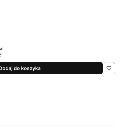
ść:
ć
Dodaj do koszyka