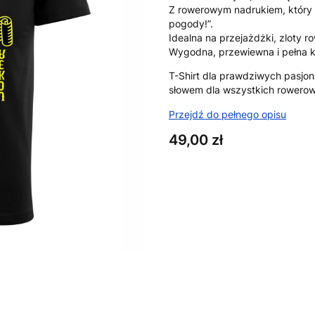
Z rowerowym nadrukiem, który m
pogody!”.
Idealna na przejażdżki, zloty 
Wygodna, przewiewna i pełna k
T-Shirt dla prawdziwych pasjon
słowem dla wszystkich rowerow
Przejdź do pełnego opisu
Cena
49,00 zł
Wybierz wariant produktu:
Poszczególne warianty mogą ró
*
Rozmiar
XS
S
M