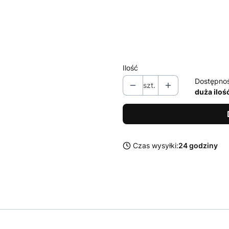
L
XL
XXL
Ilość
Dostępno
szt.
duża iloś
Czas wysyłki:
24 godziny