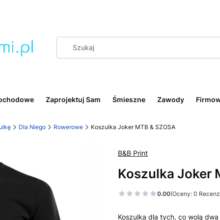
ochodowe
Zaprojektuj Sam
Śmieszne
Zawody
Firmo
ulkę
Dla Niego
Rowerowe
Koszulka Joker MTB & SZOSA
B&B Print
Koszulka Joker
0.00
(Oceny: 0 Recenzj
Koszulka dla tych, co wolą dwa