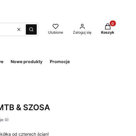
Produkty w kos
Wyczyść
Szukaj
Ulubione
Zaloguj się
Koszyk
we
Nowe produkty
Promocje
 MTB & SZOSA
e: 0)
 kółka od czterech ścian!