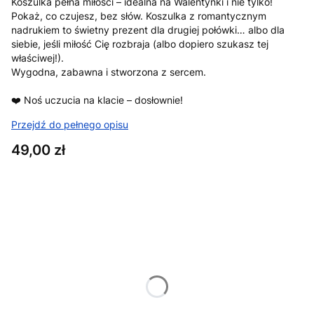
Koszulka pełna miłości – idealna na Walentynki i nie tylko!
Pokaż, co czujesz, bez słów. Koszulka z romantycznym
nadrukiem to świetny prezent dla drugiej połówki… albo dla
siebie, jeśli miłość Cię rozbraja (albo dopiero szukasz tej
właściwej!).
Wygodna, zabawna i stworzona z sercem.
❤️ Noś uczucia na klacie – dosłownie!
Przejdź do pełnego opisu
Cena
49,00 zł
Wybierz wariant produktu:
Poszczególne warianty mogą różnić się ceną
*
Rozmiar
XS
S