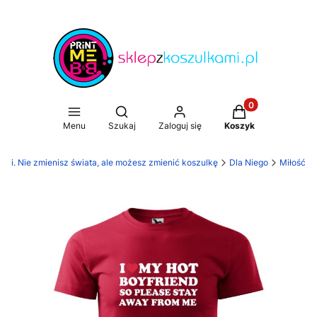
Produkty w koszy
Otwórz wyszukiwarkę
Menu
Szukaj
Zaloguj się
Koszyk
ami. Nie zmienisz świata, ale możesz zmienić koszulkę
Dla Niego
Miłość