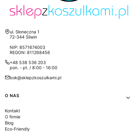
Adres:
ul. Słoneczna 1
72-344 Śliwin
NIP: 8571674003
REGON: 811268456
+48 538 536 203
pon. - pt. / 8:00 - 16:00
bok@sklepzkoszulkami.pl
Linki w stopce
O NAS
Kontakt
O firmie
Blog
Eco-Friendly