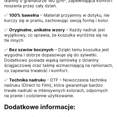
tkaniny o gramaturze 160 g/m², zapewniająca komfort
noszenia przez cały dzień.
✅
100% bawełna
– Materiał przyjemny w dotyku, nie
kurczy się w praniu, zachowując swoją formę i kolor.
✅
Oryginalne, unikalne wzory
– Każdy nadruk jest
wyjątkowy, co sprawia, że koszulka wyróżnia się na
tle innych
✅
Bez szwów bocznych
– Dzięki temu koszulka jest
wygodna i dobrze dopasowuje się do sylwetki.
Dodatkowo posiada wąską lamówkę z dzianiny
ściągaczowej oraz taśmę wzmacniającą na ramionach,
co zapewnia trwałość i komfort.
✅
Technika nadruku
- DTF – Nowoczesna technika
nadruku (Direct to Film), która gwarantuje bardzo
trwałe nadruki w intensywnych kolorach, odpornych
na pranie i codzienne użytkowanie.
Dodatkowe informacje: