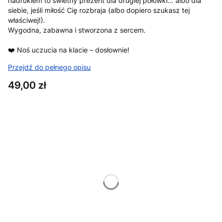
nadrukiem to świetny prezent dla drugiej połówki… albo dla
siebie, jeśli miłość Cię rozbraja (albo dopiero szukasz tej
właściwej!).
Wygodna, zabawna i stworzona z sercem.
❤️ Noś uczucia na klacie – dosłownie!
Przejdź do pełnego opisu
Cena
49,00 zł
Wybierz wariant produktu:
Poszczególne warianty mogą różnić się ceną
*
Rozmiar
XS
S
M
L