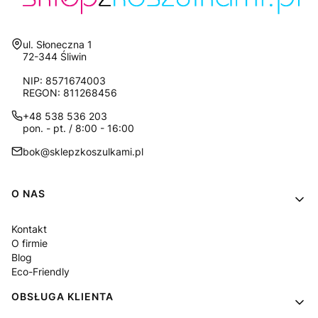
Adres:
ul. Słoneczna 1
72-344 Śliwin
NIP: 8571674003
REGON: 811268456
+48 538 536 203
pon. - pt. / 8:00 - 16:00
bok@sklepzkoszulkami.pl
Linki w stopce
O NAS
Kontakt
O firmie
Blog
Eco-Friendly
OBSŁUGA KLIENTA