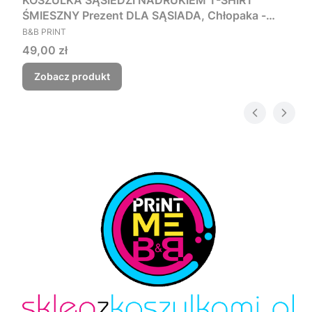
KOSZULKA SĄSIEDZI NADRUKIEM T-SHIRT
ŚMIESZNY Prezent DLA SĄSIADA, Chłopaka -
PRODUCENT
Czego myśmy nie zjebali
B&B PRINT
Cena
49,00 zł
Zobacz produkt