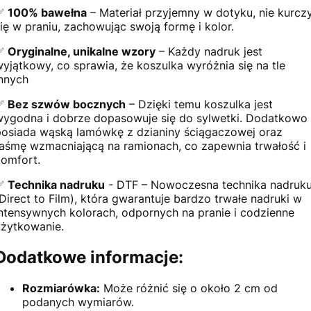
✅
100% bawełna
– Materiał przyjemny w dotyku, nie kurcz
się w praniu, zachowując swoją formę i kolor.
✅
Oryginalne, unikalne wzory
– Każdy nadruk jest
wyjątkowy, co sprawia, że koszulka wyróżnia się na tle
innych
✅
Bez szwów bocznych
– Dzięki temu koszulka jest
wygodna i dobrze dopasowuje się do sylwetki. Dodatkowo
posiada wąską lamówkę z dzianiny ściągaczowej oraz
taśmę wzmacniającą na ramionach, co zapewnia trwałość i
komfort.
✅
Technika nadruku
- DTF – Nowoczesna technika nadruk
(Direct to Film), która gwarantuje bardzo trwałe nadruki w
intensywnych kolorach, odpornych na pranie i codzienne
użytkowanie.
Dodatkowe informacje:
Rozmiarówka:
Może różnić się o około 2 cm od
podanych wymiarów.