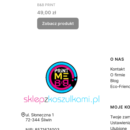
PRODUCENT
B&B PRINT
Cena
49,00 zł
Zobacz produkt
Linki
O NAS
Kontakt
O firmie
Blog
Eco-Frien
MOJE K
Adres:
ul. Słoneczna 1
Twoje zam
72-344 Śliwin
Ustawieni
Ulubione
NIP: 8571674003