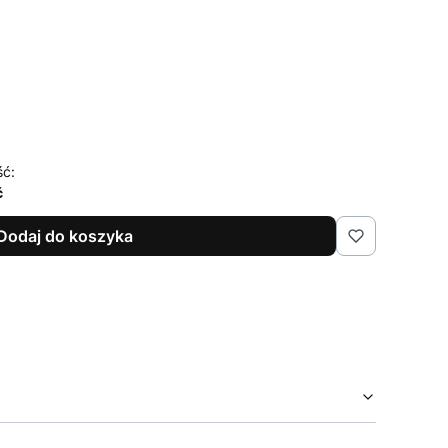
ść:
ć
Dodaj do koszyka