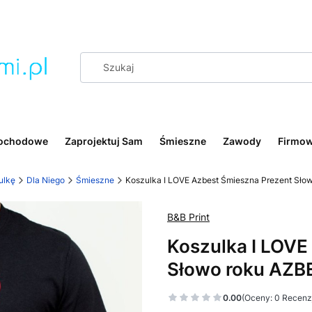
ochodowe
Zaprojektuj Sam
Śmieszne
Zawody
Firmo
ulkę
Dla Niego
Śmieszne
Koszulka I LOVE Azbest Śmieszna Prezent Sło
B&B Print
Koszulka I LOVE
Słowo roku AZB
0.00
(Oceny: 0 Recenzj