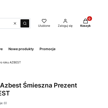
Produkty w kos
Wyczyść
Szukaj
Ulubione
Zaloguj się
Koszyk
we
Nowe produkty
Promocje
wo roku AZBEST
 Azbest Śmieszna Prezent
EST
e: 0)