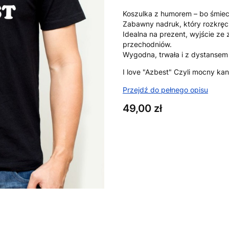
Koszulka z humorem – bo śmiec
Zabawny nadruk, który rozkręc
Idealna na prezent, wyjście ze
przechodniów.
Wygodna, trwała i z dystansem 
I love "Azbest" Czyli mocny ka
Przejdź do pełnego opisu
Cena
49,00 zł
Wybierz wariant produktu:
Poszczególne warianty mogą ró
*
Rozmiar
XS
S
M