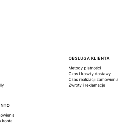
 w stopce
OBSŁUGA KLIENTA
Metody płatności
Czas i koszty dostawy
Czas realizacji zamówienia
dly
Zwroty i reklamacje
ONTO
ówienia
a konta