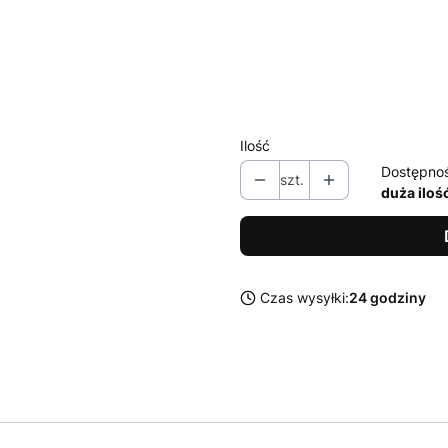
L
XL
XXL
Ilość
Dostępno
szt.
duża iloś
Czas wysyłki:
24 godziny