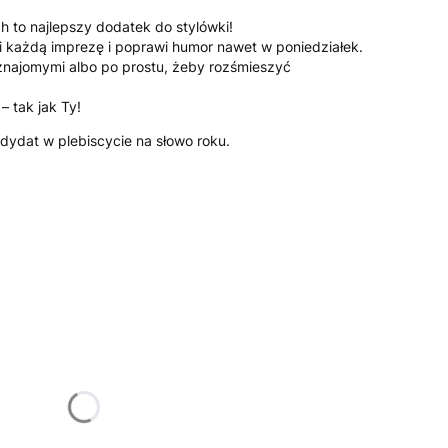
h to najlepszy dodatek do stylówki!
i każdą imprezę i poprawi humor nawet w poniedziałek.
 znajomymi albo po prostu, żeby rozśmieszyć
– tak jak Ty!
ndydat w plebiscycie na słowo roku.
żnić się ceną