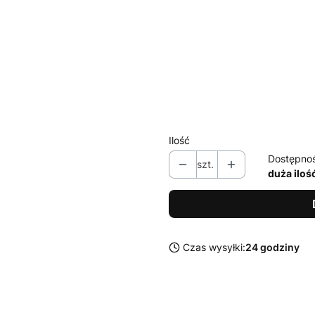
S
M
L
XL
XXL
Ilość
Dostępno
szt.
duża iloś
Czas wysyłki:
24 godziny