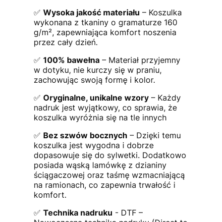
✅
Wysoka jakość materiału
– Koszulka
wykonana z tkaniny o gramaturze 160
g/m², zapewniająca komfort noszenia
przez cały dzień.
✅
100% bawełna
– Materiał przyjemny
w dotyku, nie kurczy się w praniu,
zachowując swoją formę i kolor.
✅
Oryginalne, unikalne wzory
– Każdy
nadruk jest wyjątkowy, co sprawia, że
koszulka wyróżnia się na tle innych
✅
Bez szwów bocznych
– Dzięki temu
koszulka jest wygodna i dobrze
dopasowuje się do sylwetki. Dodatkowo
posiada wąską lamówkę z dzianiny
ściągaczowej oraz taśmę wzmacniającą
na ramionach, co zapewnia trwałość i
komfort.
✅
Technika nadruku
- DTF –