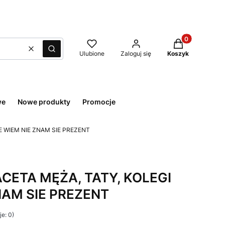
Produkty w kos
Wyczyść
Szukaj
Ulubione
Zaloguj się
Koszyk
we
Nowe produkty
Promocje
IE WIEM NIE ZNAM SIE PREZENT
ACETA MĘŻA, TATY, KOLEGI
NAM SIE PREZENT
e: 0)