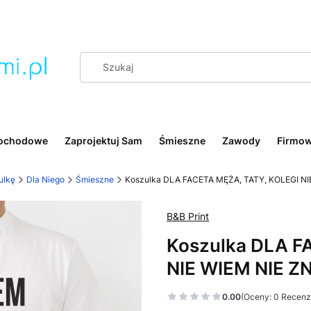
ochodowe
Zaprojektuj Sam
Śmieszne
Zawody
Firmo
ulkę
Dla Niego
Śmieszne
Koszulka DLA FACETA MĘŻA, TATY, KOLEGI N
B&B Print
Koszulka DLA F
NIE WIEM NIE Z
0.00
(Oceny: 0 Recenzj