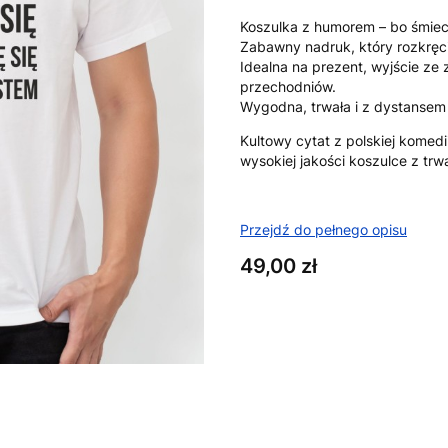
Koszulka z humorem – bo śmiec
Zabawny nadruk, który rozkręc
Idealna na prezent, wyjście ze
przechodniów.
Wygodna, trwała i z dystansem 
Kultowy
cytat z polskiej komed
wysokiej jakości koszulce z trwa
Przejdź do pełnego opisu
Cena
49,00 zł
Wybierz wariant produktu:
Poszczególne warianty mogą ró
*
Rozmiar
XS