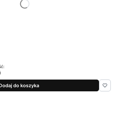
ść:
ć
Dodaj do koszyka