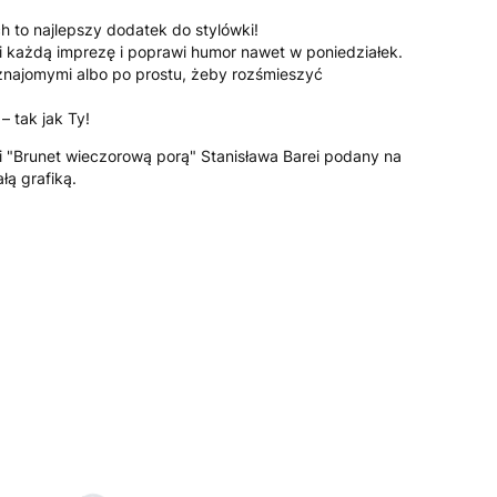
h to najlepszy dodatek do stylówki!
i każdą imprezę i poprawi humor nawet w poniedziałek.
 znajomymi albo po prostu, żeby rozśmieszyć
– tak jak Ty!
ii "Brunet wieczorową porą" Stanisława Barei
podany na
łą grafiką.
żnić się ceną