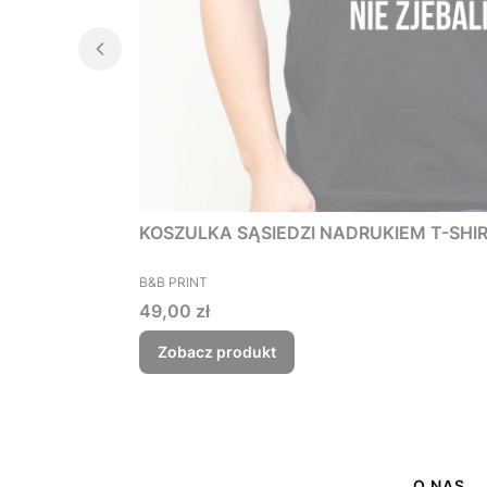
KOSZULKA SĄSIEDZI NADRUKIEM T-SHIRT 
PRODUCENT
B&B PRINT
Cena
49,00 zł
Zobacz produkt
O NAS