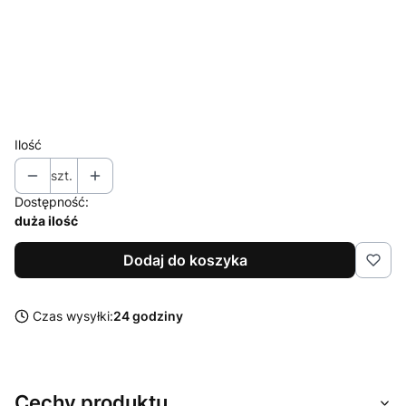
M
L
XL
XXL
Ilość
szt.
Dostępność:
duża ilość
Dodaj do koszyka
Czas wysyłki:
24 godziny
Cechy produktu