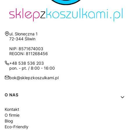
Adres:
ul. Słoneczna 1
72-344 Śliwin
NIP: 8571674003
REGON: 811268456
+48 538 536 203
pon. - pt. / 8:00 - 16:00
bok@sklepzkoszulkami.pl
Linki w stopce
O NAS
Kontakt
O firmie
Blog
Eco-Friendly