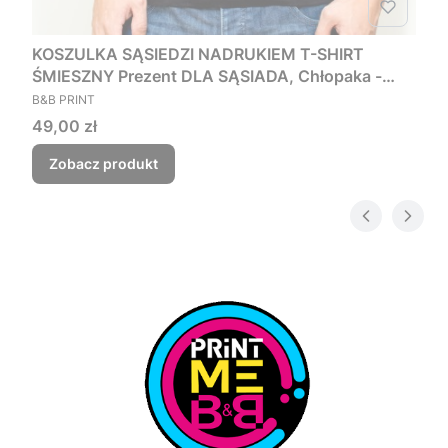
KOSZULKA SĄSIEDZI NADRUKIEM T-SHIRT
ŚMIESZNY Prezent DLA SĄSIADA, Chłopaka -
PRODUCENT
Czego myśmy nie zjebali
B&B PRINT
Cena
49,00 zł
Zobacz produkt