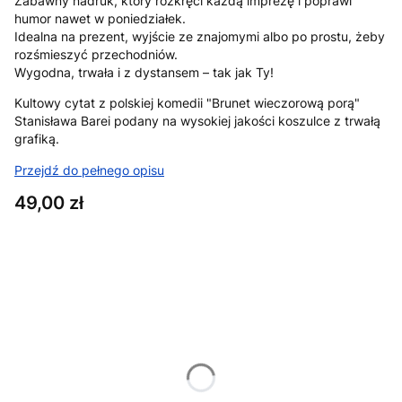
Zabawny nadruk, który rozkręci każdą imprezę i poprawi
humor nawet w poniedziałek.
Idealna na prezent, wyjście ze znajomymi albo po prostu, żeby
rozśmieszyć przechodniów.
Wygodna, trwała i z dystansem – tak jak Ty!
Kultowy cytat z polskiej komedii "Brunet wieczorową porą"
Stanisława Barei podany na wysokiej jakości koszulce z trwałą
grafiką.
Przejdź do pełnego opisu
Cena
49,00 zł
Wybierz wariant produktu:
Poszczególne warianty mogą różnić się ceną
*
Rozmiar
XS
S