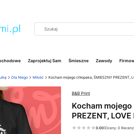
ochodowe
Zaprojektuj Sam
Śmieszne
Zawody
Firmo
ulkę
Dla Niego
Miłość
Kocham mojego chłopaka, ŚMIESZNY PREZENT, LOV
B&B Print
Kocham mojego 
PREZENT, LOVE B
0.00
(Oceny: 0 Recenzj