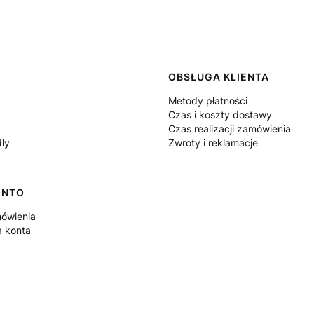
 w stopce
OBSŁUGA KLIENTA
Metody płatności
Czas i koszty dostawy
Czas realizacji zamówienia
dly
Zwroty i reklamacje
ONTO
ówienia
a konta