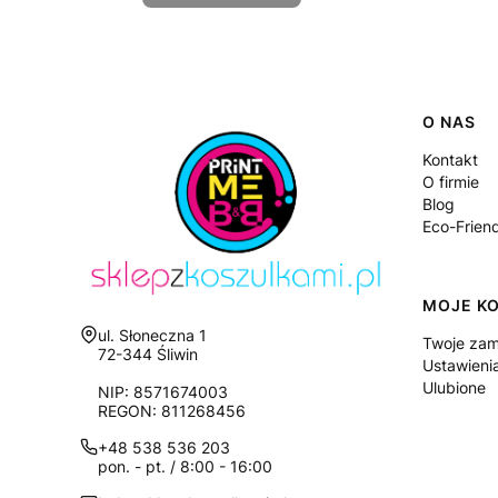
Linki
O NAS
Kontakt
O firmie
Blog
Eco-Frien
MOJE K
Adres:
ul. Słoneczna 1
Twoje zam
72-344 Śliwin
Ustawieni
Ulubione
NIP: 8571674003
REGON: 811268456
+48 538 536 203
pon. - pt. / 8:00 - 16:00