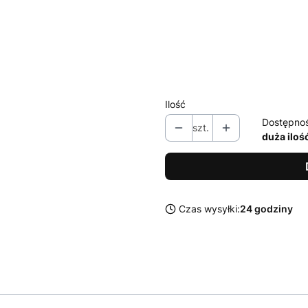
M
L
XL
XXL
Ilość
Dostępno
szt.
duża iloś
Czas wysyłki:
24 godziny