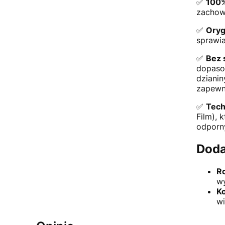
✅
100%
zachowu
✅
Oryg
sprawia
✅
Bez 
dopaso
dziani
zapewni
✅
Tech
Film), 
odporny
Doda
R
w
Ko
wi