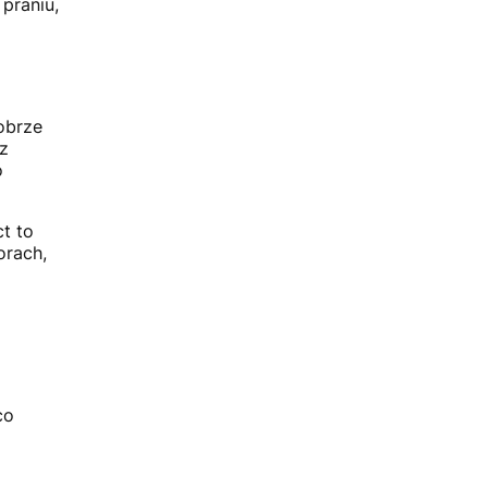
praniu,
obrze
z
o
t to
orach,
co