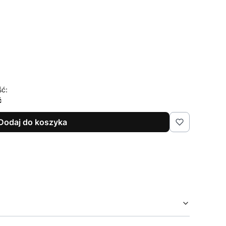
ść:
ć
Dodaj do koszyka