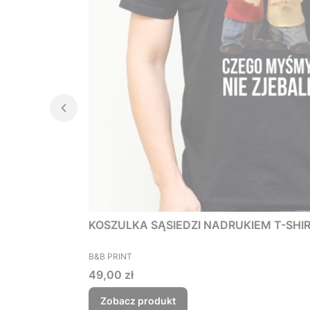
KOSZULKA SĄSIEDZI NADRUKIEM T-SHIRT 
PRODUCENT
B&B PRINT
Cena
49,00 zł
Zobacz produkt