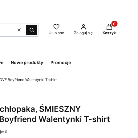
Produkty w kos
Wyczyść
Szukaj
Ulubione
Zaloguj się
Koszyk
we
Nowe produkty
Promocje
E Boyfriend Walentynki T-shirt
chłopaka, ŚMIESZNY
oyfriend Walentynki T-shirt
e: 0)