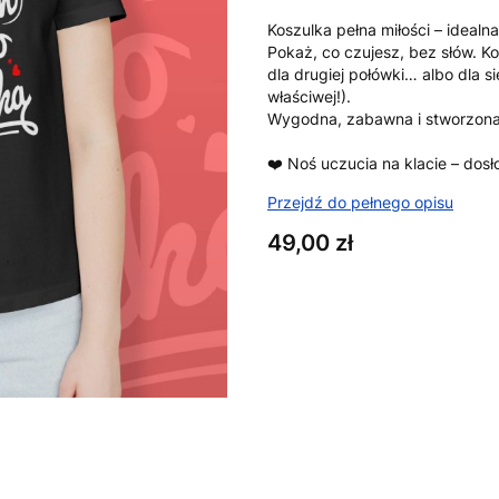
Koszulka pełna miłości – idealna
Pokaż, co czujesz, bez słów. 
dla drugiej połówki… albo dla si
właściwej!).
Wygodna, zabawna i stworzon
❤️ Noś uczucia na klacie – dosł
Przejdź do pełnego opisu
Cena
49,00 zł
Wybierz wariant produktu:
Poszczególne warianty mogą ró
*
Rozmiar
XS
S