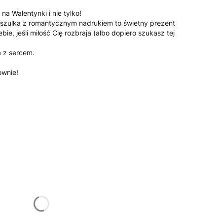
 na Walentynki i nie tylko!
Koszulka z romantycznym nadrukiem to świetny prezent
ebie, jeśli miłość Cię rozbraja (albo dopiero szukasz tej
a z sercem.
ownie!
żnić się ceną