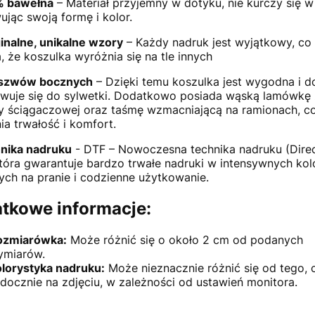
 bawełna
– Materiał przyjemny w dotyku, nie kurczy się w 
jąc swoją formę i kolor.
inalne, unikalne wzory
– Każdy nadruk jest wyjątkowy, co
, że koszulka wyróżnia się na tle innych
szwów bocznych
– Dzięki temu koszulka jest wygodna i d
wuje się do sylwetki. Dodatkowo posiada wąską lamówkę 
ny ściągaczowej oraz taśmę wzmacniającą na ramionach, c
a trwałość i komfort.
nika nadruku
- DTF – Nowoczesna technika nadruku (Direc
która gwarantuje bardzo trwałe nadruki w intensywnych kol
ch na pranie i codzienne użytkowanie.
tkowe informacje:
ozmiarówka:
Może różnić się o około 2 cm od podanych
ymiarów.
lorystyka nadruku:
Może nieznacznie różnić się od tego, 
docznie na zdjęciu, w zależności od ustawień monitora.