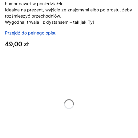
humor nawet w poniedziałek.
Idealna na prezent, wyjście ze znajomymi albo po prostu, żeby
rozśmieszyć przechodniów.
Wygodna, trwała i z dystansem – tak jak Ty!
Przejdź do pełnego opisu
Cena
49,00 zł
Wybierz wariant produktu:
Poszczególne warianty mogą różnić się ceną
*
Rozmiar
XS
S
M
L