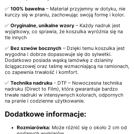
✅
100% bawełna
– Materiał przyjemny w dotyku, nie
kurczy się w praniu, zachowując swoją formę i kolor.
✅
Oryginalne, unikalne wzory
– Każdy nadruk jest
wyjątkowy, co sprawia, że koszulka wyróżnia się na
tle innych
✅
Bez szwów bocznych
– Dzięki temu koszulka jest
wygodna i dobrze dopasowuje się do sylwetki.
Dodatkowo posiada wąską lamówkę z dzianiny
ściągaczowej oraz taśmę wzmacniającą na ramionach,
co zapewnia trwałość i komfort.
✅
Technika nadruku
- DTF – Nowoczesna technika
nadruku (Direct to Film), która gwarantuje bardzo
trwałe nadruki w intensywnych kolorach, odpornych
na pranie i codzienne użytkowanie.
Dodatkowe informacje:
Rozmiarówka:
Może różnić się o około 2 cm od
podanych wymiarów.