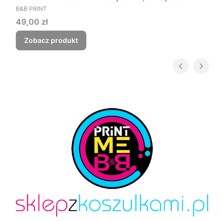
PRODUCENT
Czego myśmy nie zjebali
B&B PRINT
Cena
49,00 zł
Zobacz produkt