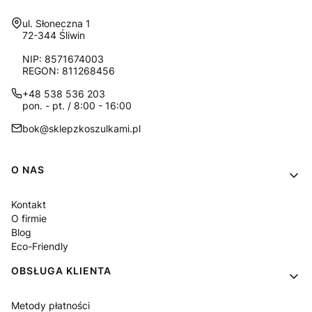
Adres:
ul. Słoneczna 1
72-344 Śliwin
NIP: 8571674003
REGON: 811268456
+48 538 536 203
pon. - pt. / 8:00 - 16:00
bok@sklepzkoszulkami.pl
Linki w stopce
O NAS
Kontakt
O firmie
Blog
Eco-Friendly
OBSŁUGA KLIENTA
Metody płatności