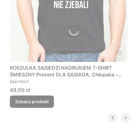
KOSZULKA SĄSIEDZI NADRUKIEM T-SHIRT
ŚMIESZNY Prezent DLA SĄSIADA, Chłopaka -
PRODUCENT
Czego myśmy nie zjebali
B&B PRINT
Cena
49,00 zł
Zobacz produkt