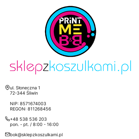
Adres:
ul. Słoneczna 1
72-344 Śliwin
NIP: 8571674003
REGON: 811268456
+48 538 536 203
pon. - pt. / 8:00 - 16:00
bok@sklepzkoszulkami.pl