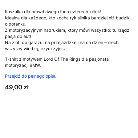
Koszulka dla prawdziwego fana czterech kółek!
Idealna dla każdego, kto kocha ryk silnika bardziej niż budzik
o poranku.
Z motoryzacyjnym nadrukiem, który mówi wszystko: tu rządzi
pasja do aut!
Na zlot, do garażu, na przejażdżkę i na co dzień – niech
wszyscy wiedzą, czym żyjesz.
T-shirt z motywem Lord Of The Rings dla pasjonata
motoryzacji BMW.
Przejdź do pełnego opisu
Cena
49,00 zł
Wybierz wariant produktu:
Poszczególne warianty mogą różnić się ceną
*
Rozmiar
XS