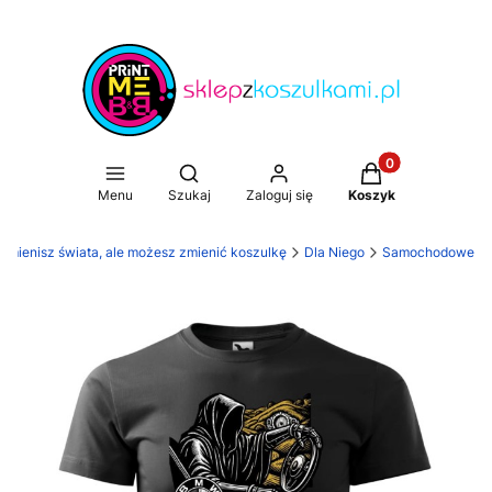
Produkty w koszy
Otwórz wyszukiwarkę
Menu
Szukaj
Zaloguj się
Koszyk
 zmienisz świata, ale możesz zmienić koszulkę
Dla Niego
Samochodowe