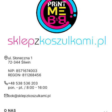
Adres:
ul. Słoneczna 1
72-344 Śliwin
NIP: 8571674003
REGON: 811268456
+48 538 536 203
pon. - pt. / 8:00 - 16:00
bok@sklepzkoszulkami.pl
Linki w stopce
O NAS