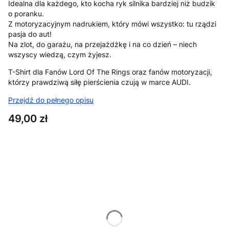
Idealna dla każdego, kto kocha ryk silnika bardziej niż budzik
o poranku.
Z motoryzacyjnym nadrukiem, który mówi wszystko: tu rządzi
pasja do aut!
Na zlot, do garażu, na przejażdżkę i na co dzień – niech
wszyscy wiedzą, czym żyjesz.
T-Shirt dla Fanów Lord Of The Rings oraz fanów motoryzacji,
którzy prawdziwą siłę pierścienia czują w marce AUDI.
Przejdź do pełnego opisu
Cena
49,00 zł
Wybierz wariant produktu:
Poszczególne warianty mogą różnić się ceną
*
Rozmiar
XS
S