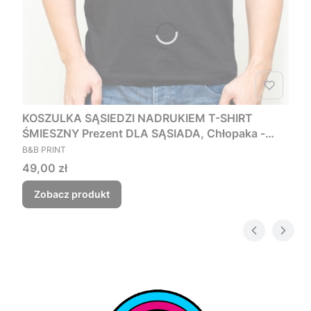
KOSZULKA SĄSIEDZI NADRUKIEM T-SHIRT
ŚMIESZNY Prezent DLA SĄSIADA, Chłopaka -
PRODUCENT
Czego myśmy nie zjebali
B&B PRINT
Cena
49,00 zł
Zobacz produkt