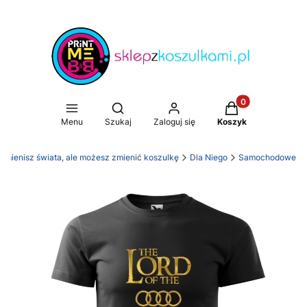
Produkty w koszy
Otwórz wyszukiwarkę
Menu
Szukaj
Zaloguj się
Koszyk
 zmienisz świata, ale możesz zmienić koszulkę
Dla Niego
Samochodowe