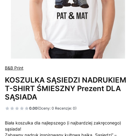
B&B Print
KOSZULKA SĄSIEDZI NADRUKIEM
T-SHIRT ŚMIESZNY Prezent DLA
SĄSIADA
0.00
(Oceny: 0 Recenzje: 0)
Biała koszulka dla najlepszego (i najbardziej zakręconego)
sąsiada!
Zabawny nadruk inspirowany kultową bajką „Sąsiedzi” –