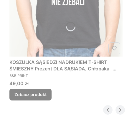
KOSZULKA SĄSIEDZI NADRUKIEM T-SHIRT
ŚMIESZNY Prezent DLA SĄSIADA, Chłopaka -
PRODUCENT
Czego myśmy nie zjebali
B&B PRINT
Cena
49,00 zł
Zobacz produkt