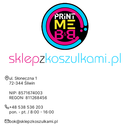
Adres:
ul. Słoneczna 1
72-344 Śliwin
NIP: 8571674003
REGON: 811268456
+48 538 536 203
pon. - pt. / 8:00 - 16:00
bok@sklepzkoszulkami.pl