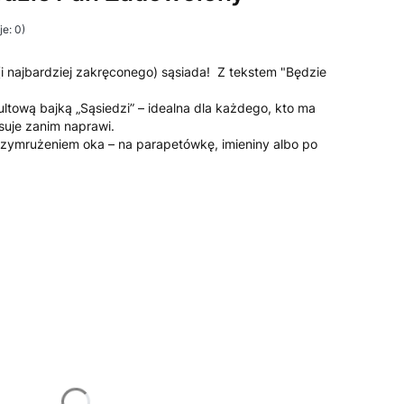
e: 0)
(i najbardziej zakręconego) sąsiada! Z tekstem "Będzie
tową bajką „Sąsiedzi” – idealna dla każdego, kto ma
psuje zanim naprawi.
rzymrużeniem oka – na parapetówkę, imieniny albo po
żnić się ceną