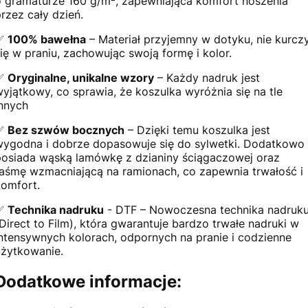
o gramaturze 160 g/m², zapewniająca komfort noszenia
przez cały dzień.
✅
100% bawełna
– Materiał przyjemny w dotyku, nie kurcz
się w praniu, zachowując swoją formę i kolor.
✅
Oryginalne, unikalne wzory
– Każdy nadruk jest
wyjątkowy, co sprawia, że koszulka wyróżnia się na tle
innych
✅
Bez szwów bocznych
– Dzięki temu koszulka jest
wygodna i dobrze dopasowuje się do sylwetki. Dodatkowo
posiada wąską lamówkę z dzianiny ściągaczowej oraz
taśmę wzmacniającą na ramionach, co zapewnia trwałość i
komfort.
✅
Technika nadruku
- DTF – Nowoczesna technika nadruk
(Direct to Film), która gwarantuje bardzo trwałe nadruki w
intensywnych kolorach, odpornych na pranie i codzienne
użytkowanie.
Dodatkowe informacje: