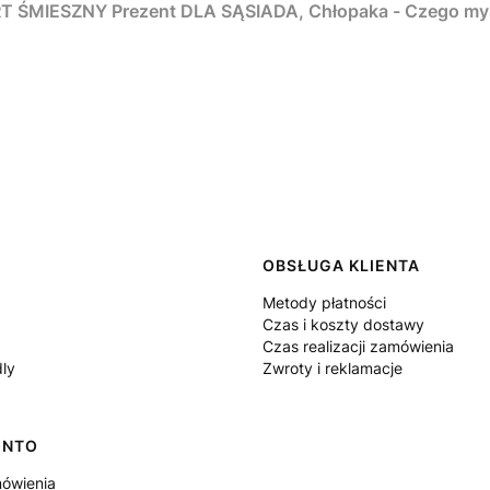
ŚMIESZNY Prezent DLA SĄSIADA, Chłopaka - Czego myśm
 w stopce
OBSŁUGA KLIENTA
Metody płatności
Czas i koszty dostawy
Czas realizacji zamówienia
dly
Zwroty i reklamacje
ONTO
ówienia