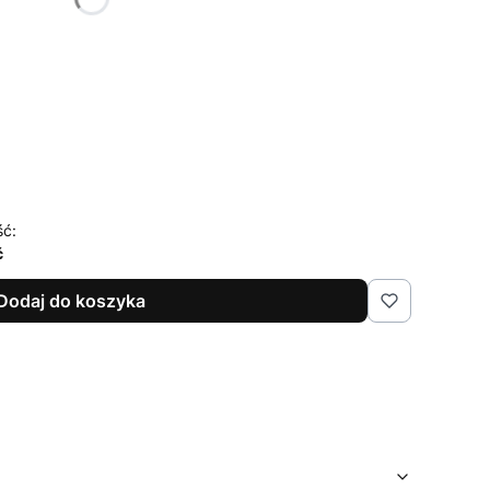
ść:
ć
Dodaj do koszyka