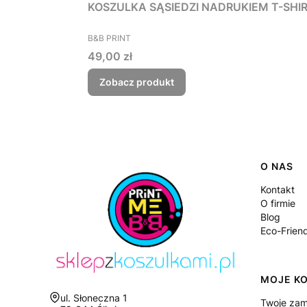
KOSZULKA SĄSIEDZI NADRUKIEM T-SHIRT 
PRODUCENT
B&B PRINT
Cena
49,00 zł
Zobacz produkt
Linki
O NAS
Kontakt
O firmie
Blog
Eco-Frien
MOJE K
Adres:
ul. Słoneczna 1
Twoje zam