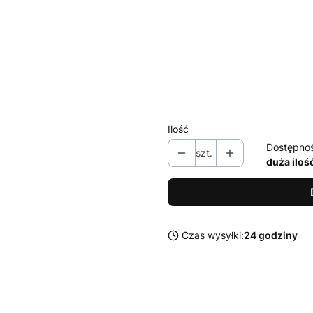
S
M
L
XL
XXL
Ilość
Dostępno
szt.
duża iloś
Czas wysyłki:
24 godziny