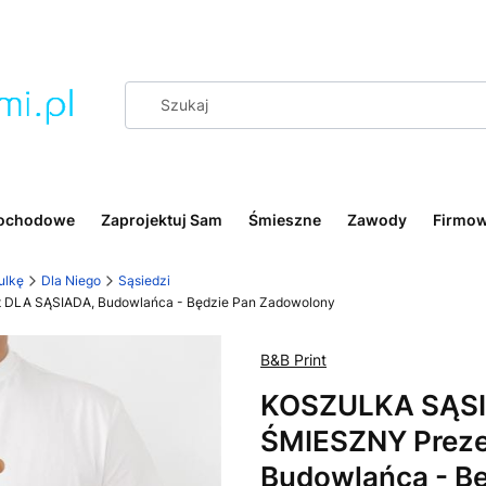
ochodowe
Zaprojektuj Sam
Śmieszne
Zawody
Firmo
ulkę
Dla Niego
Sąsiedzi
DLA SĄSIADA, Budowlańca - Będzie Pan Zadowolony
B&B Print
KOSZULKA SĄSI
ŚMIESZNY Preze
Budowlańca - B