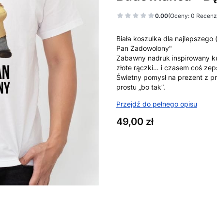
0.00
(Oceny: 0 Recenzj
Biała koszulka dla najlepszego 
Pan Zadowolony"
Zabawny nadruk inspirowany kul
złote rączki… i czasem coś ze
Świetny pomysł na prezent z p
prostu „bo tak”.
Przejdź do pełnego opisu
Cena
49,00 zł
Wybierz wariant produktu:
Poszczególne warianty mogą ró
*
Rozmiar
XS