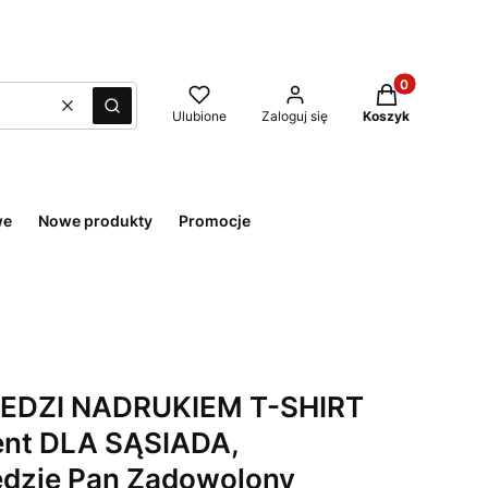
Produkty w kos
Wyczyść
Szukaj
Ulubione
Zaloguj się
Koszyk
we
Nowe produkty
Promocje
EDZI NADRUKIEM T-SHIRT
nt DLA SĄSIADA,
ędzie Pan Zadowolony