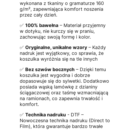
wykonana z tkaniny o gramaturze 160
g/m², zapewniająca komfort noszenia
przez cały dzień.
✅
100% bawełna
– Materiał przyjemny
w dotyku, nie kurczy się w praniu,
zachowując swoją formę i kolor.
✅
Oryginalne, unikalne wzory
– Każdy
nadruk jest wyjątkowy, co sprawia, że
koszulka wyróżnia się na tle innych
✅
Bez szwów bocznych
– Dzięki temu
koszulka jest wygodna i dobrze
dopasowuje się do sylwetki. Dodatkowo
posiada wąską lamówkę z dzianiny
ściągaczowej oraz taśmę wzmacniającą
na ramionach, co zapewnia trwałość i
komfort.
✅
Technika nadruku
- DTF –
Nowoczesna technika nadruku (Direct to
Film), która gwarantuje bardzo trwałe