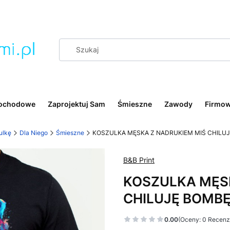
ochodowe
Zaprojektuj Sam
Śmieszne
Zawody
Firmo
ulkę
Dla Niego
Śmieszne
KOSZULKA MĘSKA Z NADRUKIEM MIŚ CHILU
B&B Print
KOSZULKA MĘS
CHILUJĘ BOMB
0.00
(Oceny: 0 Recenzj