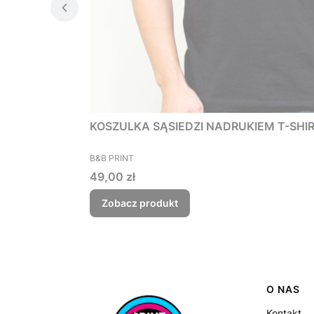
KOSZULKA SĄSIEDZI NADRUKIEM T-SHIRT 
PRODUCENT
B&B PRINT
Cena
49,00 zł
Zobacz produkt
Linki
O NAS
Kontakt