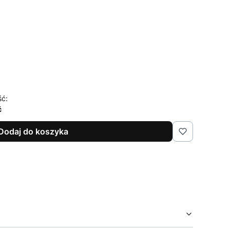
ść:
ć
Dodaj do koszyka