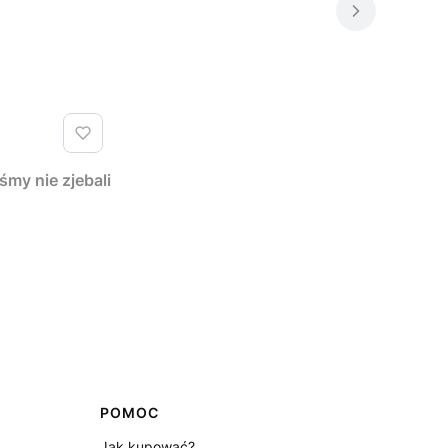
y nie zjebali
POMOC
Jak kupować?