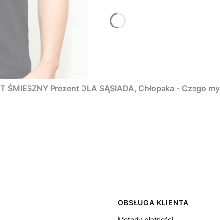
ŚMIESZNY Prezent DLA SĄSIADA, Chłopaka - Czego myśm
 w stopce
OBSŁUGA KLIENTA
Metody płatności