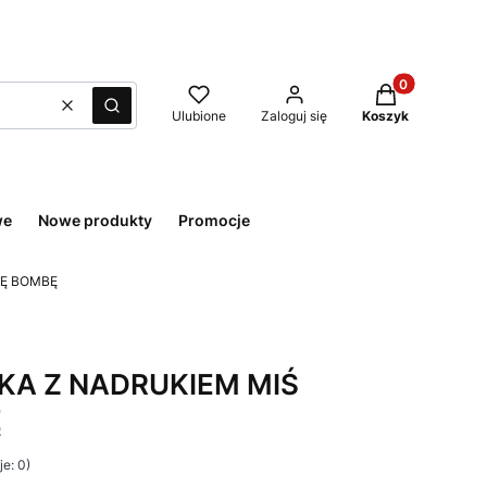
Produkty w kos
Wyczyść
Szukaj
Ulubione
Zaloguj się
Koszyk
we
Nowe produkty
Promocje
JĘ BOMBĘ
KA Z NADRUKIEM MIŚ
Ę
e: 0)