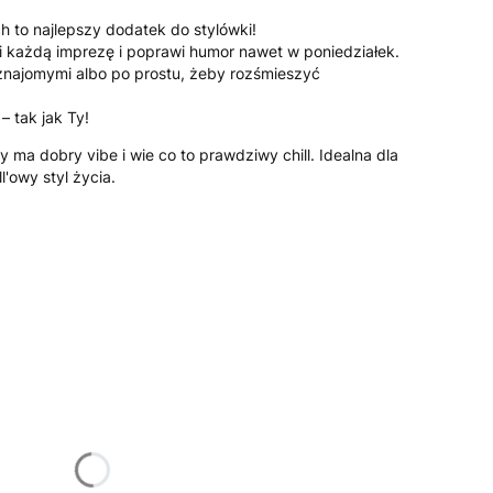
h to najlepszy dodatek do stylówki!
i każdą imprezę i poprawi humor nawet w poniedziałek.
 znajomymi albo po prostu, żeby rozśmieszyć
– tak jak Ty!
y ma dobry vibe i wie co to prawdziwy chill. Idealna dla
'owy styl życia.
żnić się ceną