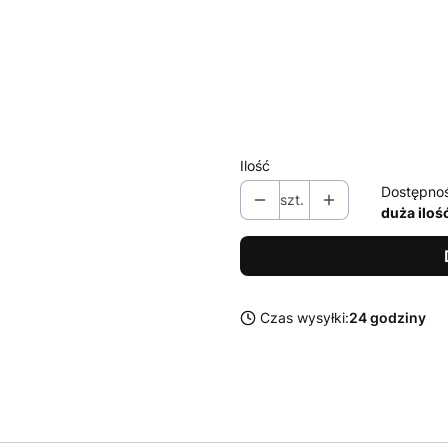
M
L
XL
XXL
Ilość
Dostępno
szt.
duża iloś
Czas wysyłki:
24 godziny