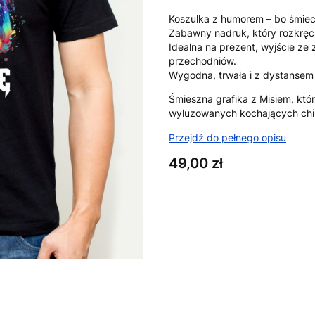
Koszulka z humorem – bo śmiec
Zabawny nadruk, który rozkręc
Idealna na prezent, wyjście ze
przechodniów.
Wygodna, trwała i z dystansem 
Śmieszna grafika z Misiem, któr
wyluzowanych kochających chill
Przejdź do pełnego opisu
Cena
49,00 zł
Wybierz wariant produktu:
Poszczególne warianty mogą ró
*
Rozmiar
XS
S