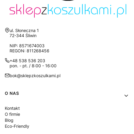
Adres:
ul. Słoneczna 1
72-344 Śliwin
NIP: 8571674003
REGON: 811268456
+48 538 536 203
pon. - pt. / 8:00 - 16:00
bok@sklepzkoszulkami.pl
Linki w stopce
O NAS
Kontakt
O firmie
Blog
Eco-Friendly