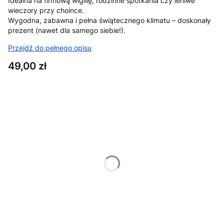
Idealna na firmową wigilię, rodzinne spotkania czy leniwe
wieczory przy choince.
Wygodna, zabawna i pełna świątecznego klimatu – doskonały
prezent (nawet dla samego siebie!).
Przejdź do pełnego opisu
Cena
49,00 zł
Wybierz wariant produktu:
Poszczególne warianty mogą różnić się ceną
*
Rozmiar
XS
S
M
L
XL