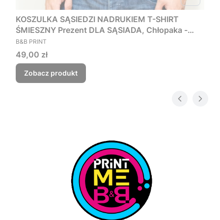
KOSZULKA SĄSIEDZI NADRUKIEM T-SHIRT
ŚMIESZNY Prezent DLA SĄSIADA, Chłopaka -
PRODUCENT
Czego myśmy nie zjebali
B&B PRINT
Cena
49,00 zł
Zobacz produkt