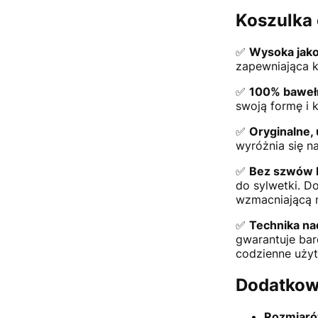
Koszulka 
✅
Wysoka jako
zapewniająca k
✅
100% baweł
swoją formę i k
✅
Oryginalne,
wyróżnia się na
✅
Bez szwów 
do sylwetki. D
wzmacniającą n
✅
Technika na
gwarantuje bar
codzienne użyt
Dodatkow
Rozmiaró