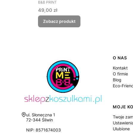
PRODUCENT
B&B PRINT
Cena
49,00 zł
Zobacz produkt
Linki
O NAS
Kontakt
O firmie
Blog
Eco-Frien
MOJE K
Adres:
ul. Słoneczna 1
Twoje zam
72-344 Śliwin
Ustawieni
Ulubione
NIP: 8571674003