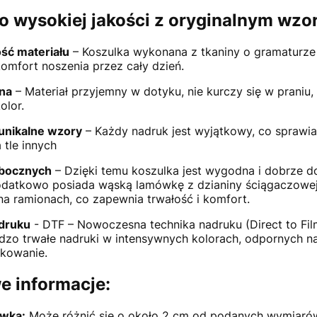
o wysokiej jakości z oryginalnym wzo
ść materiału
– Koszulka wykonana z tkaniny o gramaturze
omfort noszenia przez cały dzień.
na
– Materiał przyjemny w dotyku, nie kurczy się w praniu
olor.
 unikalne wzory
– Każdy nadruk jest wyjątkowy, co sprawia
 tle innych
bocznych
– Dzięki temu koszulka jest wygodna i dobrze d
odatkowo posiada wąską lamówkę z dzianiny ściągaczowe
a ramionach, co zapewnia trwałość i komfort.
druku
- DTF – Nowoczesna technika nadruku (Direct to Film
dzo trwałe nadruki w intensywnych kolorach, odpornych na 
kowanie.
e informacje:
wka:
Może różnić się o około 2 cm od podanych wymiaró