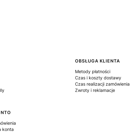
 w stopce
OBSŁUGA KLIENTA
Metody płatności
Czas i koszty dostawy
Czas realizacji zamówienia
dly
Zwroty i reklamacje
ONTO
ówienia
a konta