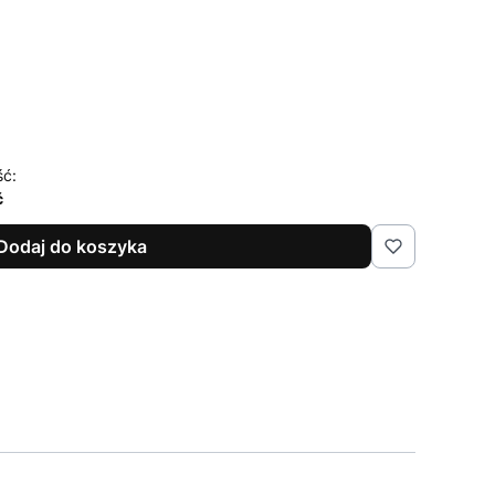
ść:
ć
Dodaj do koszyka