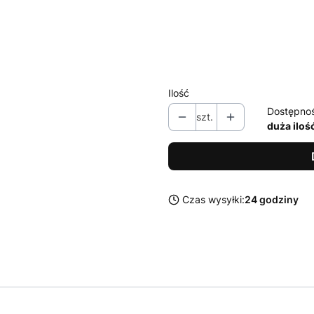
L
XL
XXL
Ilość
Dostępno
szt.
duża iloś
Czas wysyłki:
24 godziny