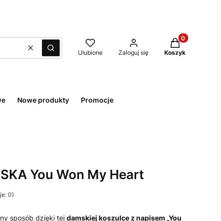
Produkty w kos
Wyczyść
Szukaj
Ulubione
Zaloguj się
Koszyk
we
Nowe produkty
Promocje
KA You Won My Heart
e: 0)
ny sposób dzięki tej
damskiej koszulce z napisem „You