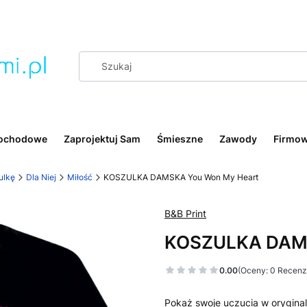
ochodowe
Zaprojektuj Sam
Śmieszne
Zawody
Firmo
ulkę
Dla Niej
Miłość
KOSZULKA DAMSKA You Won My Heart
B&B Print
KOSZULKA DAMS
0.00
(Oceny: 0 Recenzj
Pokaż swoje uczucia w oryginal