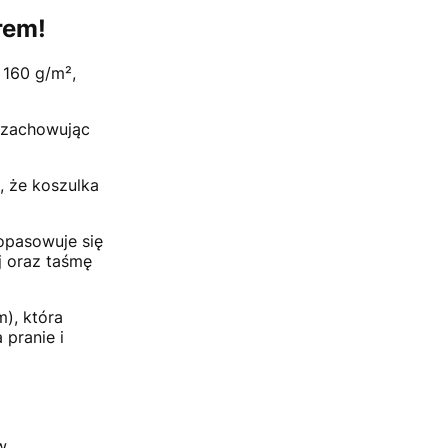
rem!
 160 g/m²,
, zachowując
, że koszulka
opasowuje się
j oraz taśmę
), która
pranie i
w.