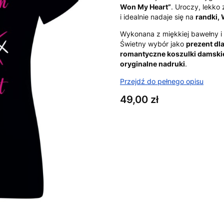
Won My Heart”
. Uroczy, lekko
i idealnie nadaje się na
randki,
Wykonana z miękkiej bawełny i 
Świetny wybór jako
prezent dl
romantyczne koszulki damskie
oryginalne nadruki
.
Przejdź do pełnego opisu
Cena
49,00 zł
Wybierz wariant produktu:
Poszczególne warianty mogą ró
*
Rozmiar
XS
S
M