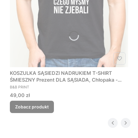
KOSZULKA SĄSIEDZI NADRUKIEM T-SHIRT
ŚMIESZNY Prezent DLA SĄSIADA, Chłopaka -
PRODUCENT
Czego myśmy nie zjebali
B&B PRINT
Cena
49,00 zł
Zobacz produkt