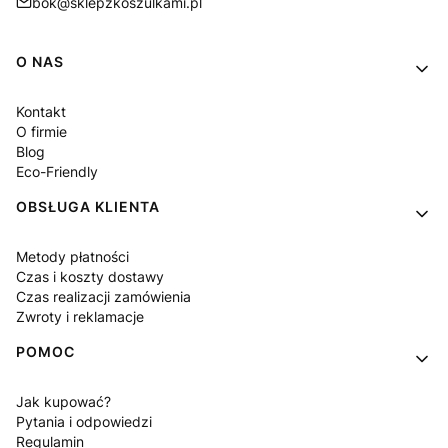
bok@sklepzkoszulkami.pl
Linki w stopce
O NAS
Kontakt
O firmie
Blog
Eco-Friendly
OBSŁUGA KLIENTA
Metody płatności
Czas i koszty dostawy
Czas realizacji zamówienia
Zwroty i reklamacje
POMOC
Jak kupować?
Pytania i odpowiedzi
Regulamin