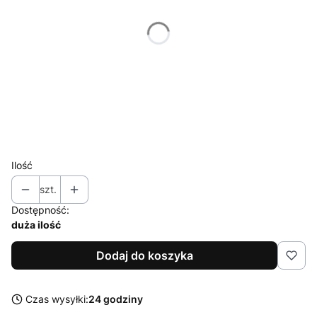
XS
S
M
L
XL
XXL
Ilość
szt.
Dostępność:
duża ilość
Dodaj do koszyka
Czas wysyłki:
24 godziny