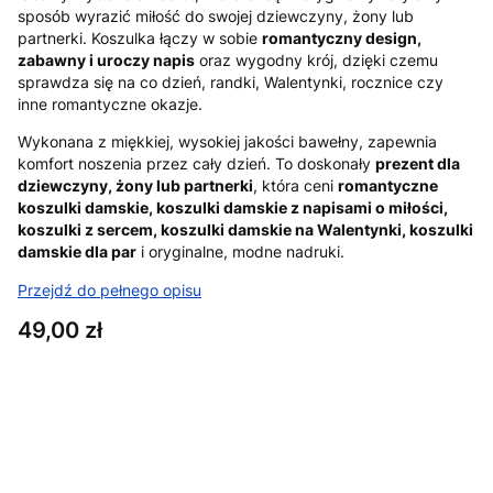
sposób wyrazić miłość do swojej dziewczyny, żony lub
partnerki. Koszulka łączy w sobie
romantyczny design,
zabawny i uroczy napis
oraz wygodny krój, dzięki czemu
sprawdza się na co dzień, randki, Walentynki, rocznice czy
inne romantyczne okazje.
Wykonana z miękkiej, wysokiej jakości bawełny, zapewnia
komfort noszenia przez cały dzień. To doskonały
prezent dla
dziewczyny, żony lub partnerki
, która ceni
romantyczne
koszulki damskie, koszulki damskie z napisami o miłości,
koszulki z sercem, koszulki damskie na Walentynki, koszulki
damskie dla par
i oryginalne, modne nadruki.
Przejdź do pełnego opisu
Cena
49,00 zł
Wybierz wariant produktu:
Poszczególne warianty mogą różnić się ceną
*
Rozmiar