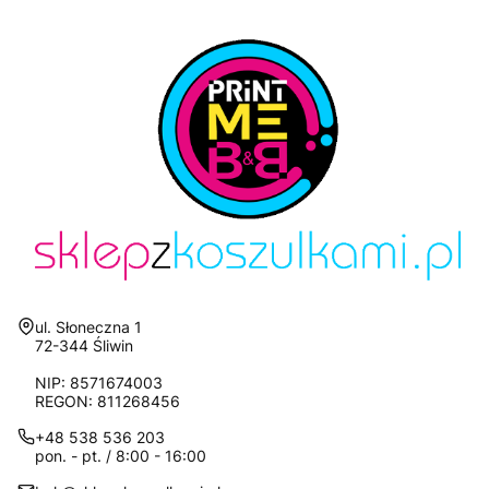
Adres:
ul. Słoneczna 1
72-344 Śliwin
NIP: 8571674003
REGON: 811268456
+48 538 536 203
pon. - pt. / 8:00 - 16:00