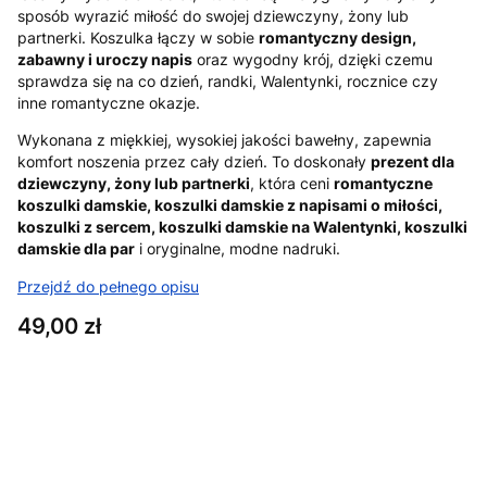
sposób wyrazić miłość do swojej dziewczyny, żony lub
partnerki. Koszulka łączy w sobie
romantyczny design,
zabawny i uroczy napis
oraz wygodny krój, dzięki czemu
sprawdza się na co dzień, randki, Walentynki, rocznice czy
inne romantyczne okazje.
Wykonana z miękkiej, wysokiej jakości bawełny, zapewnia
komfort noszenia przez cały dzień. To doskonały
prezent dla
dziewczyny, żony lub partnerki
, która ceni
romantyczne
koszulki damskie, koszulki damskie z napisami o miłości,
koszulki z sercem, koszulki damskie na Walentynki, koszulki
damskie dla par
i oryginalne, modne nadruki.
Przejdź do pełnego opisu
Cena
49,00 zł
Wybierz wariant produktu:
Poszczególne warianty mogą różnić się ceną
*
Rozmiar