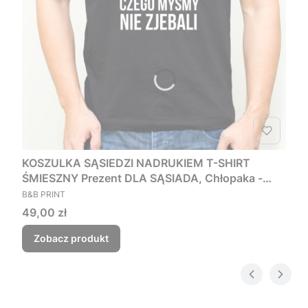
KOSZULKA SĄSIEDZI NADRUKIEM T-SHIRT
ŚMIESZNY Prezent DLA SĄSIADA, Chłopaka -
PRODUCENT
Czego myśmy nie zjebali
B&B PRINT
Cena
49,00 zł
Zobacz produkt