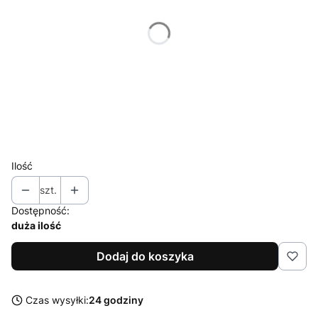
XS
S
M
L
XL
XXL
Ilość
szt.
Dostępność:
duża ilość
Dodaj do koszyka
Czas wysyłki:
24 godziny