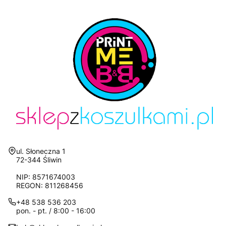
Adres:
ul. Słoneczna 1
72-344 Śliwin
NIP: 8571674003
REGON: 811268456
+48 538 536 203
pon. - pt. / 8:00 - 16:00