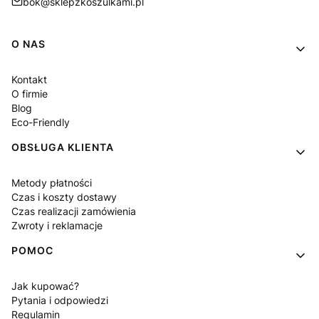
bok@sklepzkoszulkami.pl
Linki w stopce
O NAS
Kontakt
O firmie
Blog
Eco-Friendly
OBSŁUGA KLIENTA
Metody płatności
Czas i koszty dostawy
Czas realizacji zamówienia
Zwroty i reklamacje
POMOC
Jak kupować?
Pytania i odpowiedzi
Regulamin