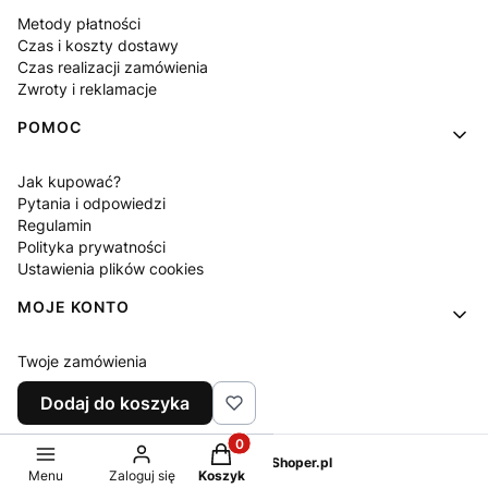
Metody płatności
Czas i koszty dostawy
Czas realizacji zamówienia
Zwroty i reklamacje
POMOC
Jak kupować?
Pytania i odpowiedzi
Regulamin
Polityka prywatności
Ustawienia plików cookies
MOJE KONTO
Twoje zamówienia
Ustawienia konta
Dodaj do koszyka
Ulubione
Produkty w koszyku: 0. Zobacz sz
Sklep internetowy
Shoper.pl
Menu
Zaloguj się
Koszyk