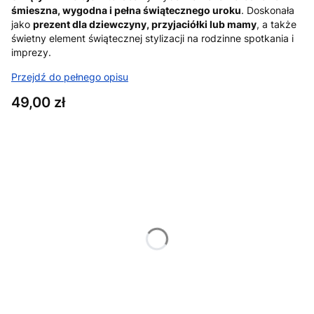
śmieszna, wygodna i pełna świątecznego uroku
. Doskonała
jako
prezent dla dziewczyny, przyjaciółki lub mamy
, a także
świetny element świątecznej stylizacji na rodzinne spotkania i
imprezy.
Przejdź do pełnego opisu
Cena
49,00 zł
Wybierz wariant produktu:
Poszczególne warianty mogą różnić się ceną
*
Rozmiar
XS
S
M
L