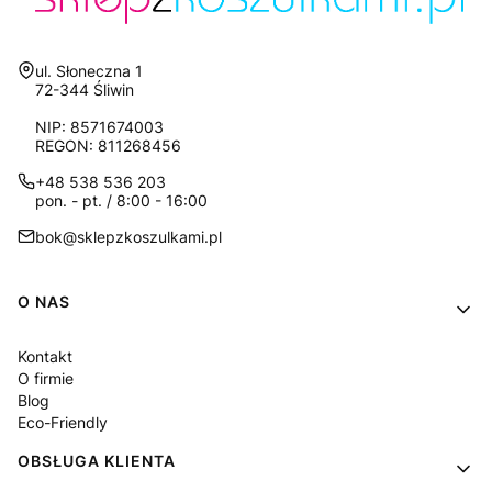
Adres:
ul. Słoneczna 1
72-344 Śliwin
NIP: 8571674003
REGON: 811268456
+48 538 536 203
pon. - pt. / 8:00 - 16:00
bok@sklepzkoszulkami.pl
Linki w stopce
O NAS
Kontakt
O firmie
Blog
Eco-Friendly
OBSŁUGA KLIENTA