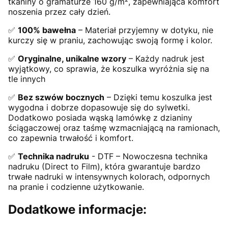
tkaniny o gramaturze 160 g/m², zapewniająca komfort
noszenia przez cały dzień.
✅
100% bawełna
– Materiał przyjemny w dotyku, nie
kurczy się w praniu, zachowując swoją formę i kolor.
✅
Oryginalne, unikalne wzory
– Każdy nadruk jest
wyjątkowy, co sprawia, że koszulka wyróżnia się na
tle innych
✅
Bez szwów bocznych
– Dzięki temu koszulka jest
wygodna i dobrze dopasowuje się do sylwetki.
Dodatkowo posiada wąską lamówkę z dzianiny
ściągaczowej oraz taśmę wzmacniającą na ramionach,
co zapewnia trwałość i komfort.
✅
Technika nadruku
- DTF – Nowoczesna technika
nadruku (Direct to Film), która gwarantuje bardzo
trwałe nadruki w intensywnych kolorach, odpornych
na pranie i codzienne użytkowanie.
Dodatkowe informacje: