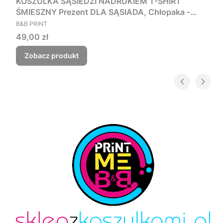
KOSZULKA SĄSIEDZI NADRUKIEM T-SHIRT
ŚMIESZNY Prezent DLA SĄSIADA, Chłopaka -
PRODUCENT
Czego myśmy nie zjebali
B&B PRINT
Cena
49,00 zł
Zobacz produkt