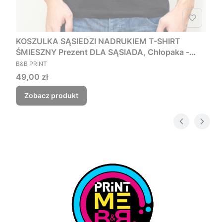
KOSZULKA SĄSIEDZI NADRUKIEM T-SHIRT
ŚMIESZNY Prezent DLA SĄSIADA, Chłopaka -
PRODUCENT
Czego myśmy nie zjebali
B&B PRINT
Cena
49,00 zł
Zobacz produkt