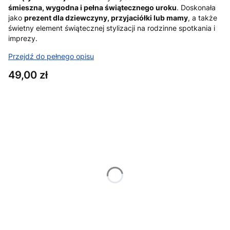
śmieszna, wygodna i pełna świątecznego uroku
. Doskonała
jako
prezent dla dziewczyny, przyjaciółki lub mamy
, a także
świetny element świątecznej stylizacji na rodzinne spotkania i
imprezy.
Przejdź do pełnego opisu
Cena
49,00 zł
Wybierz wariant produktu:
Poszczególne warianty mogą różnić się ceną
*
Rozmiar
XS
S
M
L