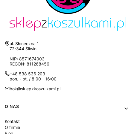
Adres:
ul. Słoneczna 1
72-344 Śliwin
NIP: 8571674003
REGON: 811268456
+48 538 536 203
pon. - pt. / 8:00 - 16:00
bok@sklepzkoszulkami.pl
Linki w stopce
O NAS
Kontakt
O firmie
Blog