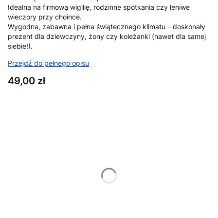
Idealna na firmową wigilię, rodzinne spotkania czy leniwe
wieczory przy choince.
Wygodna, zabawna i pełna świątecznego klimatu – doskonały
prezent dla dziewczyny, żony czy koleżanki (nawet dla samej
siebie!).
Przejdź do pełnego opisu
Cena
49,00 zł
Wybierz wariant produktu:
Poszczególne warianty mogą różnić się ceną
*
Rozmiar
XS
S
M
L