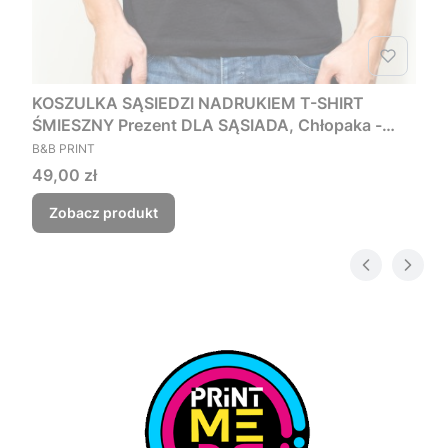
KOSZULKA SĄSIEDZI NADRUKIEM T-SHIRT
ŚMIESZNY Prezent DLA SĄSIADA, Chłopaka -
PRODUCENT
Czego myśmy nie zjebali
B&B PRINT
Cena
49,00 zł
Zobacz produkt