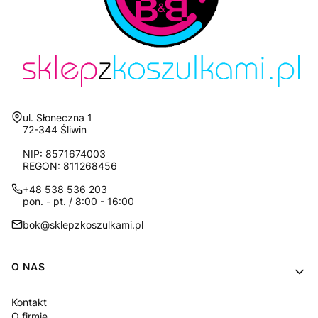
Adres:
ul. Słoneczna 1
72-344 Śliwin
NIP: 8571674003
REGON: 811268456
+48 538 536 203
pon. - pt. / 8:00 - 16:00
bok@sklepzkoszulkami.pl
Linki w stopce
O NAS
Kontakt
O firmie