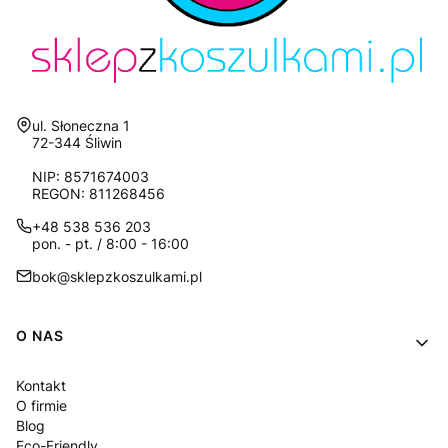
Adres:
ul. Słoneczna 1
72-344 Śliwin
NIP: 8571674003
REGON: 811268456
+48 538 536 203
pon. - pt. / 8:00 - 16:00
bok@sklepzkoszulkami.pl
Linki w stopce
O NAS
Kontakt
O firmie
Blog
Eco-Friendly