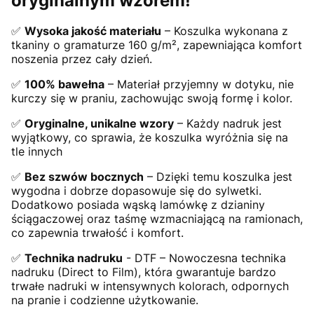
oryginalnym wzorem!
✅
Wysoka jakość materiału
– Koszulka wykonana z
tkaniny o gramaturze 160 g/m², zapewniająca komfort
noszenia przez cały dzień.
✅
100% bawełna
– Materiał przyjemny w dotyku, nie
kurczy się w praniu, zachowując swoją formę i kolor.
✅
Oryginalne, unikalne wzory
– Każdy nadruk jest
wyjątkowy, co sprawia, że koszulka wyróżnia się na
tle innych
✅
Bez szwów bocznych
– Dzięki temu koszulka jest
wygodna i dobrze dopasowuje się do sylwetki.
Dodatkowo posiada wąską lamówkę z dzianiny
ściągaczowej oraz taśmę wzmacniającą na ramionach,
co zapewnia trwałość i komfort.
✅
Technika nadruku
- DTF – Nowoczesna technika
nadruku (Direct to Film), która gwarantuje bardzo
trwałe nadruki w intensywnych kolorach, odpornych
na pranie i codzienne użytkowanie.