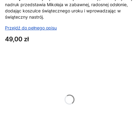
nadruk przedstawia Mikołaja w zabawnej, radosnej odsłonie,
dodając koszulce świątecznego uroku i wprowadzając w
świąteczny nastrój.
Przejdź do pełnego opisu
Cena
49,00 zł
Wybierz wariant produktu:
Poszczególne warianty mogą różnić się ceną
*
Rozmiar
XS
S
M
L
XL