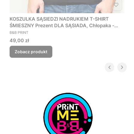
KOSZULKA SĄSIEDZI NADRUKIEM T-SHIRT
ŚMIESZNY Prezent DLA SĄSIADA, Chłopaka -
PRODUCENT
Czego myśmy nie zjebali
B&B PRINT
Cena
49,00 zł
Zobacz produkt