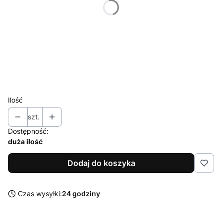
S
M
L
XL
XXL
Ilość
szt.
Dostępność:
duża ilość
Dodaj do koszyka
Czas wysyłki:
24 godziny