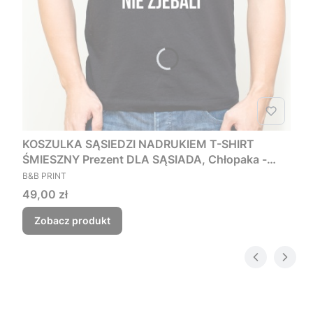
KOSZULKA SĄSIEDZI NADRUKIEM T-SHIRT
ŚMIESZNY Prezent DLA SĄSIADA, Chłopaka -
PRODUCENT
Czego myśmy nie zjebali
B&B PRINT
Cena
49,00 zł
Zobacz produkt