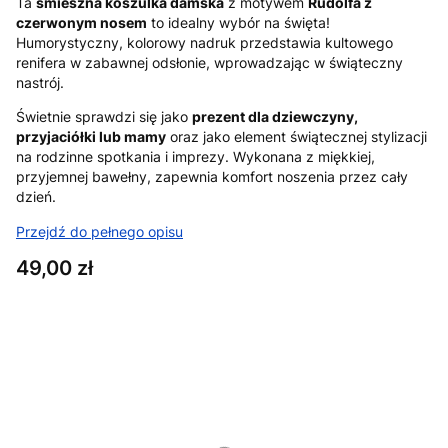
Ta
śmieszna koszulka damska
z motywem
Rudolfa z
czerwonym nosem
to idealny wybór na święta!
Humorystyczny, kolorowy nadruk przedstawia kultowego
renifera w zabawnej odsłonie, wprowadzając w świąteczny
nastrój.
Świetnie sprawdzi się jako
prezent dla dziewczyny,
przyjaciółki lub mamy
oraz jako element świątecznej stylizacji
na rodzinne spotkania i imprezy. Wykonana z miękkiej,
przyjemnej bawełny, zapewnia komfort noszenia przez cały
dzień.
Przejdź do pełnego opisu
Cena
49,00 zł
Wybierz wariant produktu:
Poszczególne warianty mogą różnić się ceną
*
Rozmiar
XS