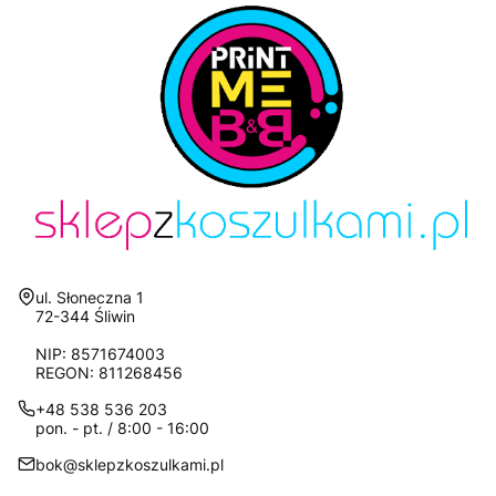
Adres:
ul. Słoneczna 1
72-344 Śliwin
NIP: 8571674003
REGON: 811268456
+48 538 536 203
pon. - pt. / 8:00 - 16:00
bok@sklepzkoszulkami.pl