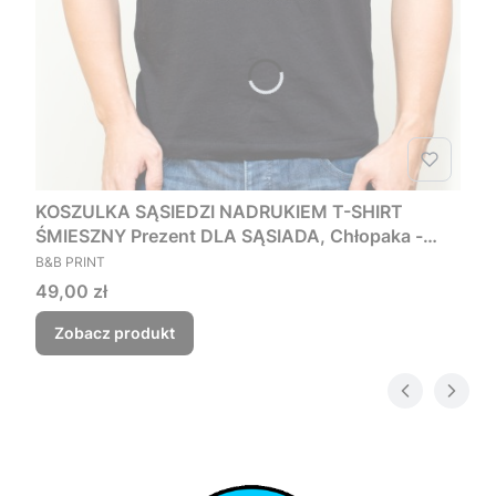
KOSZULKA SĄSIEDZI NADRUKIEM T-SHIRT
ŚMIESZNY Prezent DLA SĄSIADA, Chłopaka -
PRODUCENT
Czego myśmy nie zjebali
B&B PRINT
Cena
49,00 zł
Zobacz produkt