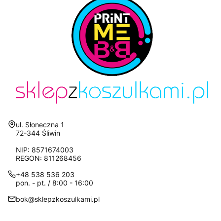
Adres:
ul. Słoneczna 1
72-344 Śliwin
NIP: 8571674003
REGON: 811268456
+48 538 536 203
pon. - pt. / 8:00 - 16:00
bok@sklepzkoszulkami.pl