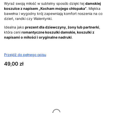
Wyraź swoją miłość w subtelny sposób dzięki tej
damskiej
koszulce z napisem „Kocham mojego chłopaka”
. Miękka
bawełna i wygodny krój zapewniają komfort noszenia na co
dzień, randki czy Walentynki.
Idealna jako
prezent dla dziewczyny, żony lub partnerki
,
która ceni
romantyczne koszulki damskie, koszulki z
napisami o miłości i oryginalne nadruki
.
Przejdź do pełnego opisu
Cena
49,00 zł
Wybierz wariant produktu:
Poszczególne warianty mogą różnić się ceną
*
Rozmiar
XS