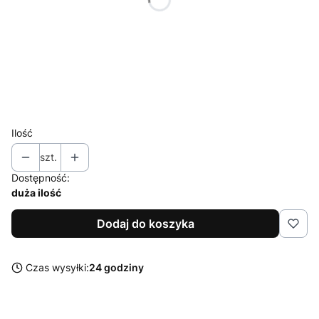
S
M
L
XL
XXL
Ilość
szt.
Dostępność:
duża ilość
Dodaj do koszyka
Czas wysyłki:
24 godziny