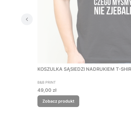
KOSZULKA SĄSIEDZI NADRUKIEM T-SHIRT 
PRODUCENT
B&B PRINT
Cena
49,00 zł
Zobacz produkt