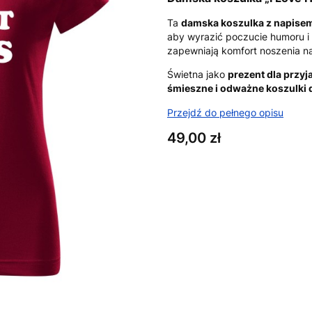
Ta
damska koszulka z napisem
aby wyrazić poczucie humoru i
zapewniają komfort noszenia na
Świetna jako
prezent dla przyj
śmieszne i odważne koszulki 
Przejdź do pełnego opisu
Cena
49,00 zł
Wybierz wariant produktu:
Poszczególne warianty mogą ró
*
Rozmiar
XS
S
M