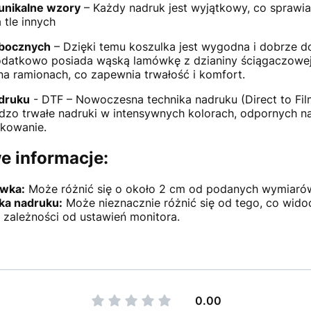
 unikalne wzory
– Każdy nadruk jest wyjątkowy, co sprawia
 tle innych
bocznych
– Dzięki temu koszulka jest wygodna i dobrze d
odatkowo posiada wąską lamówkę z dzianiny ściągaczowe
a ramionach, co zapewnia trwałość i komfort.
druku
- DTF – Nowoczesna technika nadruku (Direct to Film
dzo trwałe nadruki w intensywnych kolorach, odpornych na 
kowanie.
e informacje:
wka:
Może różnić się o około 2 cm od podanych wymiaró
ka nadruku:
Może nieznacznie różnić się od tego, co wido
w zależności od ustawień monitora.
0.00