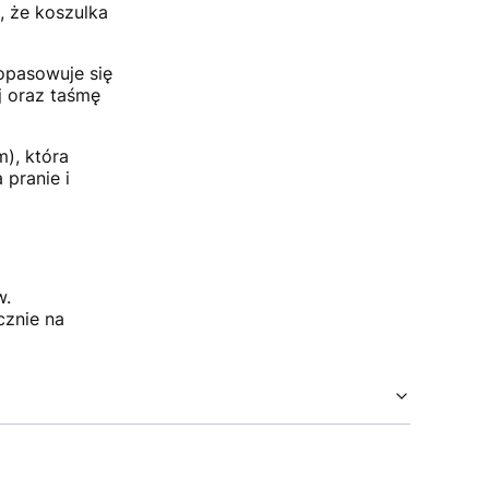
, że koszulka
opasowuje się
j oraz taśmę
), która
pranie i
w.
cznie na