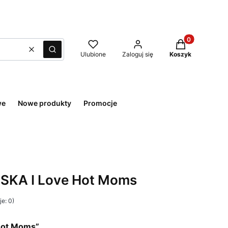
Produkty w kos
Wyczyść
Szukaj
Ulubione
Zaloguj się
Koszyk
we
Nowe produkty
Promocje
KA I Love Hot Moms
e: 0)
Hot Moms”