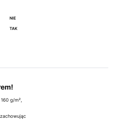
NIE
TAK
rem!
 160 g/m²,
, zachowując