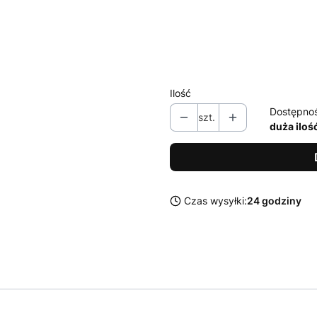
L
XL
XXL
Ilość
Dostępno
szt.
duża iloś
Czas wysyłki:
24 godziny