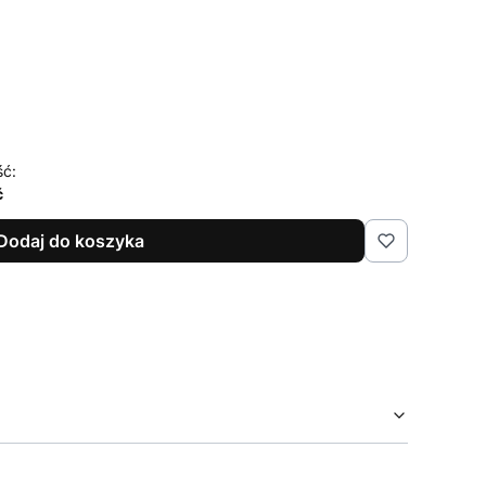
ść:
ć
Dodaj do koszyka