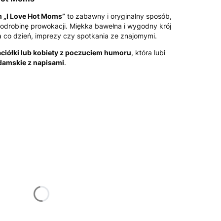
 „I Love Hot Moms”
to zabawny i oryginalny sposób,
 odrobinę prowokacji. Miękka bawełna i wygodny krój
 co dzień, imprezy czy spotkania ze znajomymi.
aciółki lub kobiety z poczuciem humoru
, która lubi
damskie z napisami
.
żnić się ceną