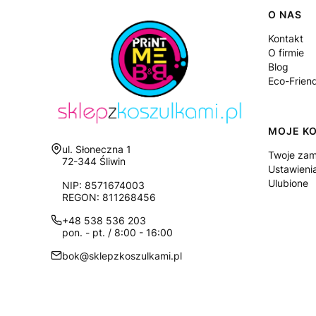
Linki
O NAS
Kontakt
O firmie
Blog
Eco-Frien
MOJE K
Adres:
ul. Słoneczna 1
Twoje zam
72-344 Śliwin
Ustawieni
Ulubione
NIP: 8571674003
REGON: 811268456
+48 538 536 203
pon. - pt. / 8:00 - 16:00
bok@sklepzkoszulkami.pl