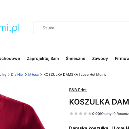
ochodowe
Zaprojektuj Sam
Śmieszne
Zawody
Firmo
ulkę
Dla Niej
Miłość
KOSZULKA DAMSKA I Love Hot Moms
B&B Print
KOSZULKA DAMS
0.00
(Oceny: 0 Recenzj
Damska koszulka „I Love 