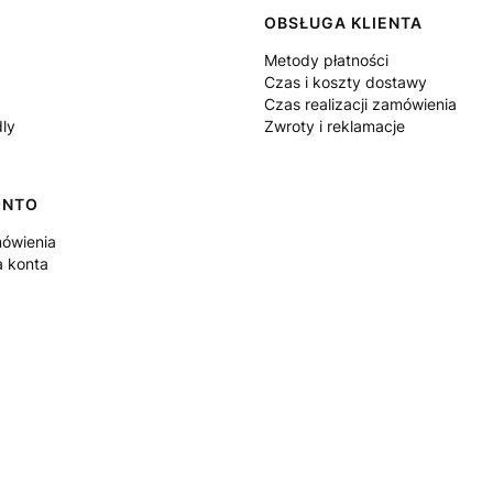
 w stopce
OBSŁUGA KLIENTA
Metody płatności
Czas i koszty dostawy
Czas realizacji zamówienia
dly
Zwroty i reklamacje
ONTO
ówienia
a konta