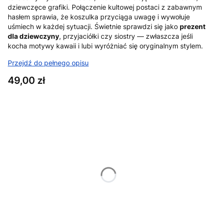
dziewczęce grafiki. Połączenie kultowej postaci z zabawnym
hasłem sprawia, że koszulka przyciąga uwagę i wywołuje
uśmiech w każdej sytuacji. Świetnie sprawdzi się jako
prezent
dla dziewczyny
, przyjaciółki czy siostry — zwłaszcza jeśli
kocha motywy kawaii i lubi wyróżniać się oryginalnym stylem.
Przejdź do pełnego opisu
Cena
49,00 zł
Wybierz wariant produktu:
Poszczególne warianty mogą różnić się ceną
*
Rozmiar
XS
S
M
L