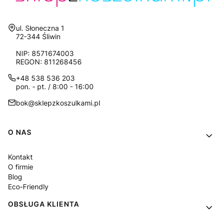
Adres:
ul. Słoneczna 1
72-344 Śliwin
NIP: 8571674003
REGON: 811268456
+48 538 536 203
pon. - pt. / 8:00 - 16:00
bok@sklepzkoszulkami.pl
Linki w stopce
O NAS
Kontakt
O firmie
Blog
Eco-Friendly
OBSŁUGA KLIENTA