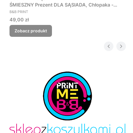
ŚMIESZNY Prezent DLA SĄSIADA, Chłopaka -
PRODUCENT
Czego myśmy nie zjebali
B&B PRINT
Cena
49,00 zł
Zobacz produkt