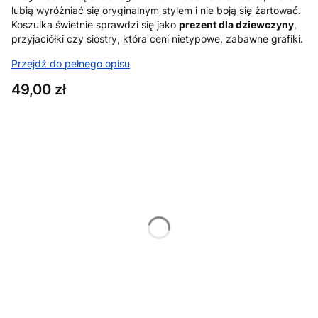
lubią wyróżniać się oryginalnym stylem i nie boją się żartować.
Koszulka świetnie sprawdzi się jako
prezent dla dziewczyny
,
przyjaciółki czy siostry, która ceni nietypowe, zabawne grafiki.
Przejdź do pełnego opisu
Cena
49,00 zł
Wybierz wariant produktu:
Poszczególne warianty mogą różnić się ceną
*
Rozmiar
XS
S
M
L
XL