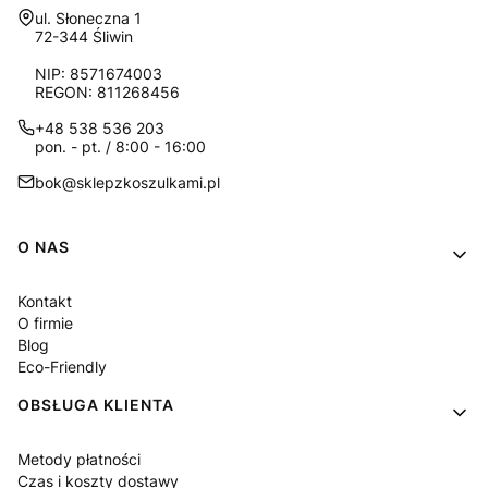
Adres:
ul. Słoneczna 1
72-344 Śliwin
NIP: 8571674003
REGON: 811268456
+48 538 536 203
pon. - pt. / 8:00 - 16:00
bok@sklepzkoszulkami.pl
Linki w stopce
O NAS
Kontakt
O firmie
Blog
Eco-Friendly
OBSŁUGA KLIENTA
Metody płatności
Czas i koszty dostawy