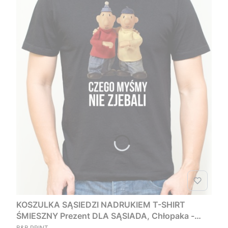
KOSZULKA SĄSIEDZI NADRUKIEM T-SHIRT
ŚMIESZNY Prezent DLA SĄSIADA, Chłopaka -
PRODUCENT
Czego myśmy nie zjebali
B&B PRINT