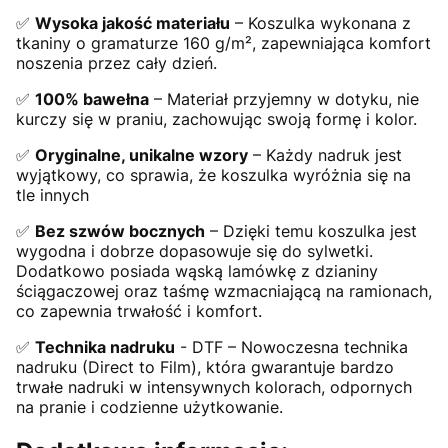
✅
Wysoka jakość materiału
– Koszulka wykonana z
tkaniny o gramaturze 160 g/m², zapewniająca komfort
noszenia przez cały dzień.
✅
100% bawełna
– Materiał przyjemny w dotyku, nie
kurczy się w praniu, zachowując swoją formę i kolor.
✅
Oryginalne, unikalne wzory
– Każdy nadruk jest
wyjątkowy, co sprawia, że koszulka wyróżnia się na
tle innych
✅
Bez szwów bocznych
– Dzięki temu koszulka jest
wygodna i dobrze dopasowuje się do sylwetki.
Dodatkowo posiada wąską lamówkę z dzianiny
ściągaczowej oraz taśmę wzmacniającą na ramionach,
co zapewnia trwałość i komfort.
✅
Technika nadruku
- DTF – Nowoczesna technika
nadruku (Direct to Film), która gwarantuje bardzo
trwałe nadruki w intensywnych kolorach, odpornych
na pranie i codzienne użytkowanie.