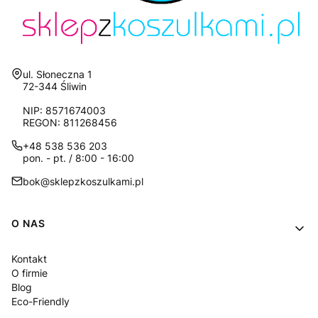
Adres:
ul. Słoneczna 1
72-344 Śliwin
NIP: 8571674003
REGON: 811268456
+48 538 536 203
pon. - pt. / 8:00 - 16:00
bok@sklepzkoszulkami.pl
Linki w stopce
O NAS
Kontakt
O firmie
Blog
Eco-Friendly