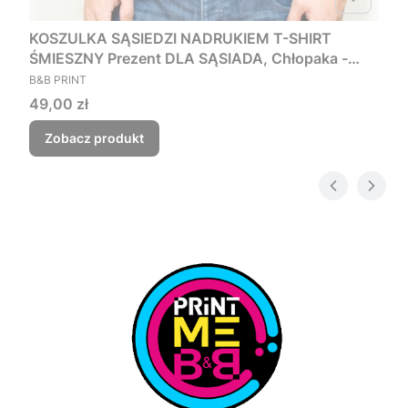
KOSZULKA SĄSIEDZI NADRUKIEM T-SHIRT
ŚMIESZNY Prezent DLA SĄSIADA, Chłopaka -
PRODUCENT
Czego myśmy nie zjebali
B&B PRINT
Cena
49,00 zł
Zobacz produkt