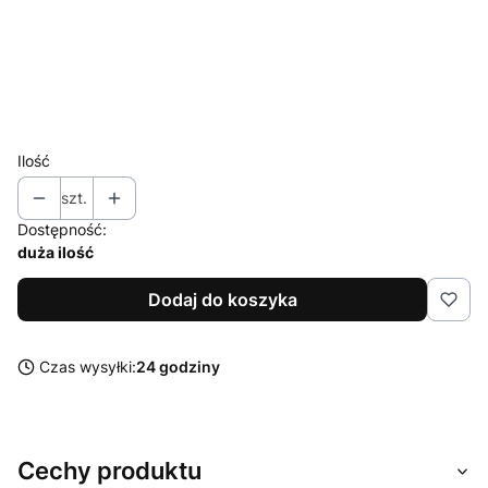
M
L
XL
XXL
Ilość
szt.
Dostępność:
duża ilość
Dodaj do koszyka
Czas wysyłki:
24 godziny
Cechy produktu