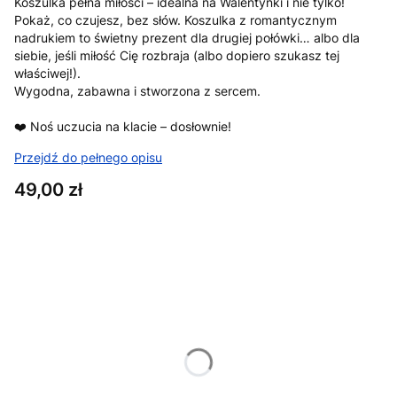
Koszulka pełna miłości – idealna na Walentynki i nie tylko!
Pokaż, co czujesz, bez słów. Koszulka z romantycznym
nadrukiem to świetny prezent dla drugiej połówki… albo dla
siebie, jeśli miłość Cię rozbraja (albo dopiero szukasz tej
właściwej!).
Wygodna, zabawna i stworzona z sercem.
❤️ Noś uczucia na klacie – dosłownie!
Przejdź do pełnego opisu
Cena
49,00 zł
Wybierz wariant produktu:
Poszczególne warianty mogą różnić się ceną
*
Rozmiar
XS
S