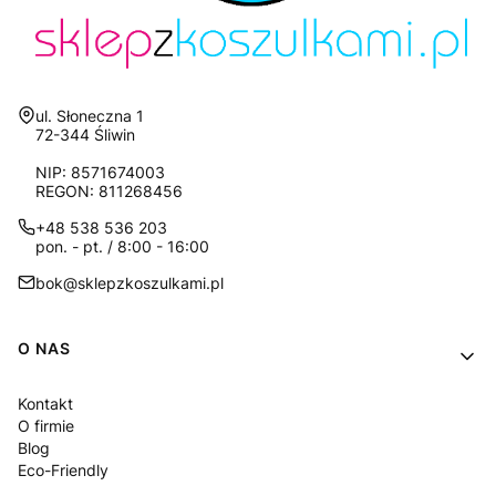
Adres:
ul. Słoneczna 1
72-344 Śliwin
NIP: 8571674003
REGON: 811268456
+48 538 536 203
pon. - pt. / 8:00 - 16:00
bok@sklepzkoszulkami.pl
Linki w stopce
O NAS
Kontakt
O firmie
Blog
Eco-Friendly