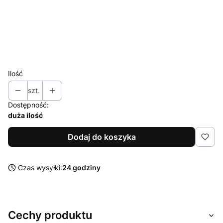
M
L
XL
XXL
Ilość
szt.
Dostępność:
duża ilość
Dodaj do koszyka
Czas wysyłki:
24 godziny
Cechy produktu