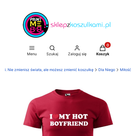
Produkty w koszy
Otwórz wyszukiwarkę
Menu
Szukaj
Zaloguj się
Koszyk
ami. Nie zmienisz świata, ale możesz zmienić koszulkę
Dla Niego
Miłość