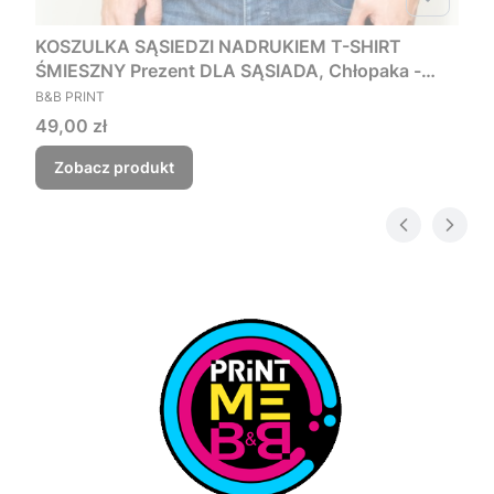
KOSZULKA SĄSIEDZI NADRUKIEM T-SHIRT
ŚMIESZNY Prezent DLA SĄSIADA, Chłopaka -
PRODUCENT
Czego myśmy nie zjebali
B&B PRINT
Cena
49,00 zł
Zobacz produkt