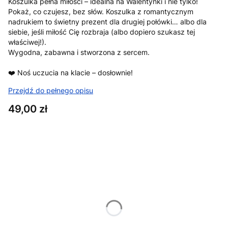
Koszulka pełna miłości – idealna na Walentynki i nie tylko!
Pokaż, co czujesz, bez słów. Koszulka z romantycznym
nadrukiem to świetny prezent dla drugiej połówki… albo dla
siebie, jeśli miłość Cię rozbraja (albo dopiero szukasz tej
właściwej!).
Wygodna, zabawna i stworzona z sercem.
❤️ Noś uczucia na klacie – dosłownie!
Przejdź do pełnego opisu
Cena
49,00 zł
Wybierz wariant produktu:
Poszczególne warianty mogą różnić się ceną
*
Rozmiar
XS
S