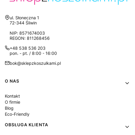
Adres:
ul. Słoneczna 1
72-344 Śliwin
NIP: 8571674003
REGON: 811268456
+48 538 536 203
pon. - pt. / 8:00 - 16:00
bok@sklepzkoszulkami.pl
Linki w stopce
O NAS
Kontakt
O firmie
Blog
Eco-Friendly
OBSŁUGA KLIENTA