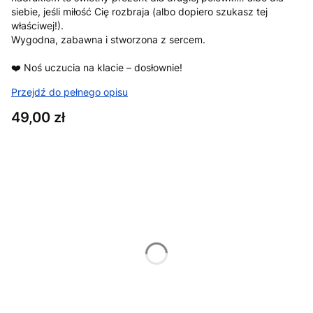
siebie, jeśli miłość Cię rozbraja (albo dopiero szukasz tej
właściwej!).
Wygodna, zabawna i stworzona z sercem.
❤️ Noś uczucia na klacie – dosłownie!
Przejdź do pełnego opisu
Cena
49,00 zł
Wybierz wariant produktu:
Poszczególne warianty mogą różnić się ceną
*
Rozmiar
XS
S
M
L