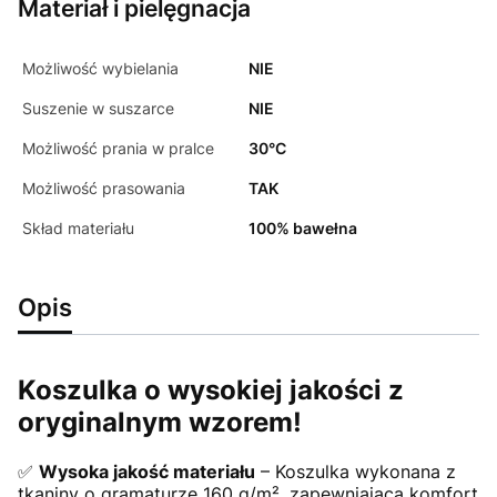
Materiał i pielęgnacja
Możliwość wybielania
NIE
Suszenie w suszarce
NIE
Możliwość prania w pralce
30°C
Możliwość prasowania
TAK
Skład materiału
100% bawełna
Opis
Koszulka o wysokiej jakości z
oryginalnym wzorem!
✅
Wysoka jakość materiału
– Koszulka wykonana z
tkaniny o gramaturze 160 g/m², zapewniająca komfort