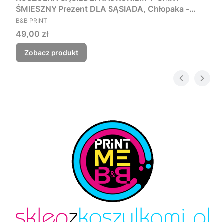
ŚMIESZNY Prezent DLA SĄSIADA, Chłopaka -
PRODUCENT
Czego myśmy nie zjebali
B&B PRINT
Cena
49,00 zł
Zobacz produkt