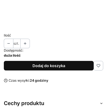
M
L
XL
XXL
Ilość
szt.
Dostępność:
duża ilość
Dodaj do koszyka
Czas wysyłki:
24 godziny
Cechy produktu