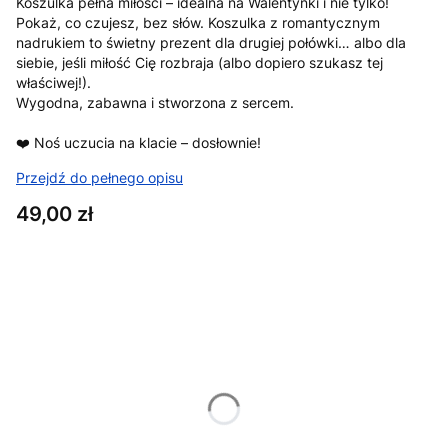
Koszulka pełna miłości – idealna na Walentynki i nie tylko!
Pokaż, co czujesz, bez słów. Koszulka z romantycznym
nadrukiem to świetny prezent dla drugiej połówki… albo dla
siebie, jeśli miłość Cię rozbraja (albo dopiero szukasz tej
właściwej!).
Wygodna, zabawna i stworzona z sercem.
❤️ Noś uczucia na klacie – dosłownie!
Przejdź do pełnego opisu
Cena
49,00 zł
Wybierz wariant produktu:
Poszczególne warianty mogą różnić się ceną
*
Rozmiar
XS
S