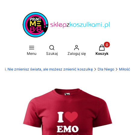
Produkty w koszy
Otwórz wyszukiwarkę
Menu
Szukaj
Zaloguj się
Koszyk
ami. Nie zmienisz świata, ale możesz zmienić koszulkę
Dla Niego
Miłość