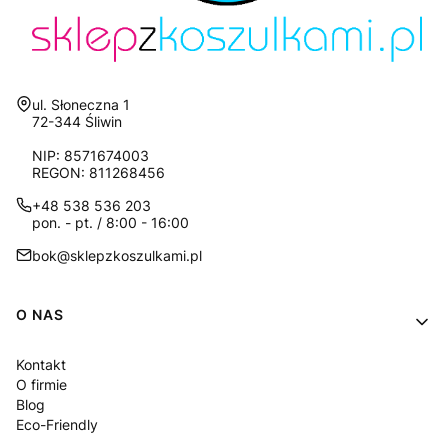
Adres:
ul. Słoneczna 1
72-344 Śliwin
NIP: 8571674003
REGON: 811268456
+48 538 536 203
pon. - pt. / 8:00 - 16:00
bok@sklepzkoszulkami.pl
Linki w stopce
O NAS
Kontakt
O firmie
Blog
Eco-Friendly