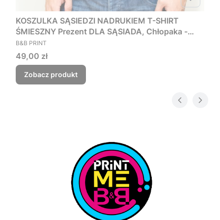
KOSZULKA SĄSIEDZI NADRUKIEM T-SHIRT
ŚMIESZNY Prezent DLA SĄSIADA, Chłopaka -
PRODUCENT
Czego myśmy nie zjebali
B&B PRINT
Cena
49,00 zł
Zobacz produkt