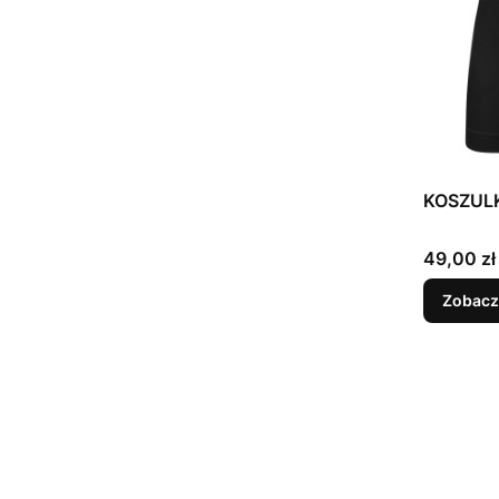
KOSZULK
Cena
49,00 zł
Zobacz