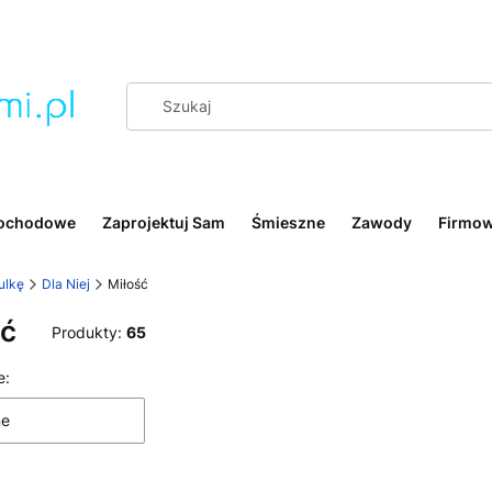
ochodowe
Zaprojektuj Sam
Śmieszne
Zawody
Firmo
ulkę
Dla Niej
Miłość
ść
Produkty:
65
 produktów
e:
ne