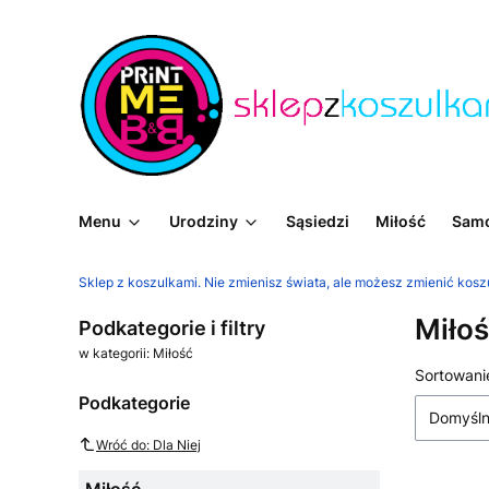
Menu
Urodziny
Sąsiedzi
Miłość
Sam
Sklep z koszulkami. Nie zmienisz świata, ale możesz zmienić kosz
Miło
Podkategorie i filtry
w kategorii: Miłość
Lista
Sortowani
Podkategorie
Domyśl
Wróć do: Dla Niej
Miłość