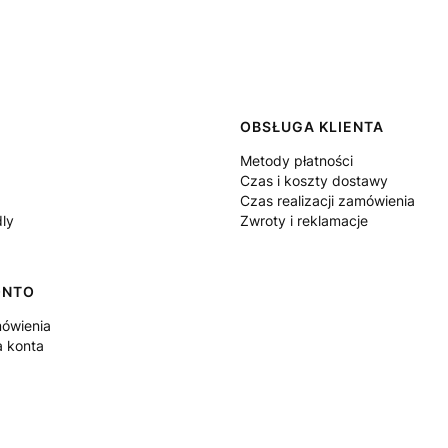
 w stopce
OBSŁUGA KLIENTA
Metody płatności
Czas i koszty dostawy
Czas realizacji zamówienia
dly
Zwroty i reklamacje
ONTO
ówienia
a konta