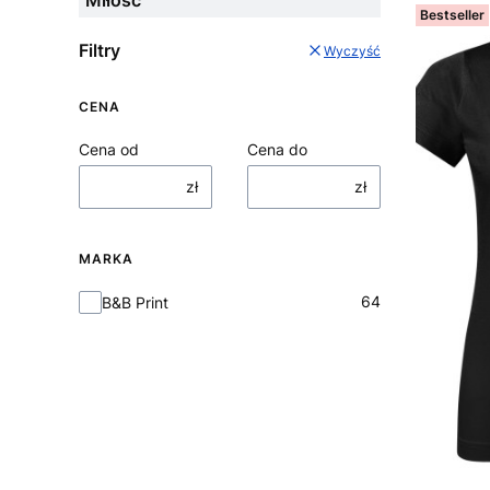
Bestseller
Filtry
Wyczyść
CENA
Cena od
Cena do
zł
zł
MARKA
Marka
64
B&B Print