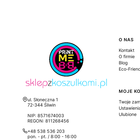
Linki
O NAS
Kontakt
O firmie
Blog
Eco-Frien
MOJE K
Adres:
ul. Słoneczna 1
Twoje zam
72-344 Śliwin
Ustawieni
Ulubione
NIP: 8571674003
REGON: 811268456
+48 538 536 203
pon. - pt. / 8:00 - 16:00