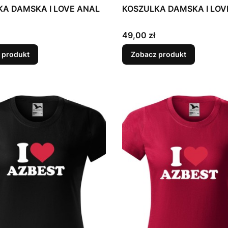
KA DAMSKA I LOVE ANAL
KOSZULKA DAMSKA I LOV
Cena
49,00 zł
 produkt
Zobacz produkt