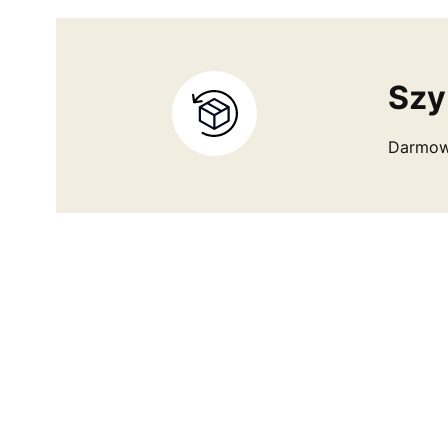
Szy
Darmowa