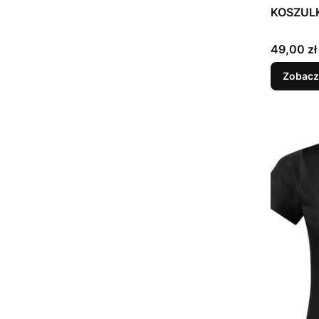
KOSZUL
Cena
49,00 zł
Zobacz