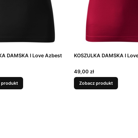
A DAMSKA I Love Azbest
KOSZULKA DAMSKA I Love
Cena
49,00 zł
 produkt
Zobacz produkt