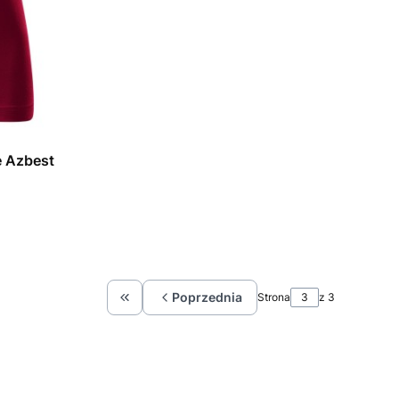
 Azbest
Poprzednia
Strona
z 3
Wróć do pierwszej strony z produktami