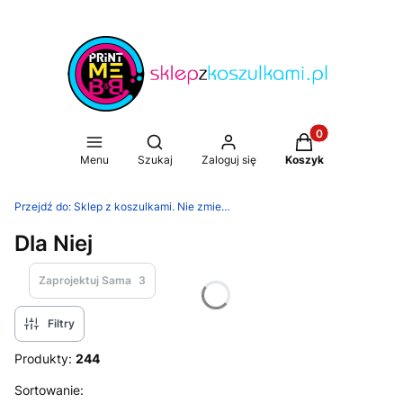
Produkty w koszy
Otwórz wyszukiwarkę
Menu
Szukaj
Zaloguj się
Koszyk
Przejdź do:
Sklep z koszulkami. Nie zmienisz świata, ale możesz zmienić koszulkę
Dla Niej
Zaprojektuj Sama
3
Filtry
Produkty:
244
Lista produktów
Sortowanie: