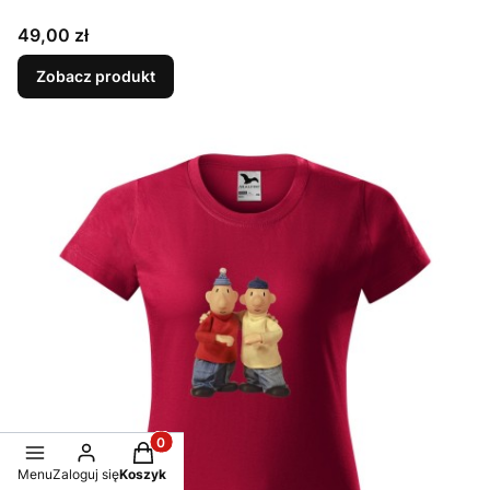
Cena
49,00 zł
Zobacz produkt
Produkty w koszyku: 0. Zobacz szczegóły
Menu
Zaloguj się
Koszyk